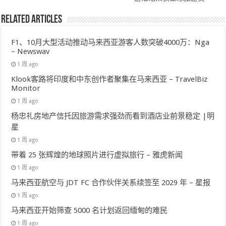
Related Articles
F1、10月大型活动推动马来西亚游客人数突破4000万：Nga
– Newswav
1 周 ago
Klook客路将印度和中东创作者聚集在马来西亚 – TravelBiz
Monitor
1 周 ago
杨忠礼房地产信托因旅游需求强劲而看到酒店业前景稳定 |明
星
1 周 ago
带着 25 张辉煌的地球照片进行虚拟旅行 – 雅虎新闻
1 周 ago
马来西亚航空与 JDT FC 合作伙伴关系续签至 2029 年 – 星报
1 周 ago
马来西亚开始筛查 5000 名计划返回缅甸的难民
1 周 ago