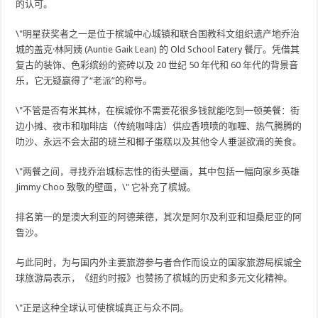
的认可。
\"明星获奖者之一是位于槟城中心城镇和联合国教科文组织遗产地乔治
城的盖克·林阿姨 (Auntie Gaik Lean) 的 Old School Eatery 餐厅。凭借其
复古的装饰、色彩缤纷的瓷砖以及 20 世纪 50 年代和 60 年代的背景音
乐，它无疑赢得了“老派”的称号。
\"不管是否有米其林，在槟城你不需要花很多钱就能吃到一顿美餐：街
边小摊、夜市和咖啡店（传统咖啡店）供应香喷喷的咖喱、热气腾腾的
叻沙、永远不会太甜的班兰和椰子蛋糕以及其他令人垂涎欲滴的美食。
\"两餐之间，寻找乔治城标志性的街头壁画，其中包括一幅向家乡英雄
Jimmy Choo 致敬的壁画，\" 它补充了槟城。
排名第一的是澳大利亚的阿德莱德，其次是阿尔及利亚和坦桑尼亚的阿
鲁沙。
与此同时，为与国内外主要旅游参与者合作而设立的国家旅游局槟城全
球旅游局表示，《纽约时报》也赞扬了槟城的历史和多元文化精神。
\"正是这种全球认可使槟城真正与众不同。