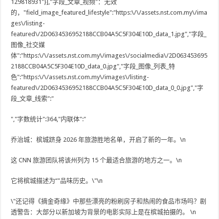
129818931"}],"字段_文章_视频"：无效
的，"field_image_featured_lifestyle":"https:\/\/assets.nst.com.my\/ima
ges\/listing-
featured\/2D0634536952188CCB04A5C5F304E10D_data_1.jpg","字段_
图像_社交媒
体":"https:\/\/assets.nst.com.my\/images\/socialmedia\/2D063453695
2188CCB04A5C5F304E10D_data_0.jpg","字段_图像_列表_特
色":"https:\/\/assets.nst.com.my\/images\/listing-
featured\/2D0634536952188CCB04A5C5F304E10D_data_0_0.jpg","字
段_文章_线索":"
","字数统计":364,"内联体":"
乔治城：槟城跻身 2026 年旅游胜地名单，开启了新的一年。\n
这
CNN 旅游团队将该州列为 15 个最适合旅游的地方之一。\n
它将槟城描述为“"品味历史。\"\n
\"还记得《摘金奇缘》中那些漂亮的粉刷房子和热闹的食品市场吗？剧
透警告：大部分以新加坡为背景的电影实际上是在槟城拍摄的。 \n