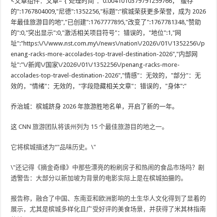
<文章组件：文章="{"处理时间"：0.0041010379791259766，"缓存
的":1767804009,"尼德":1352256,"标题":"槟城荣获更多荣誉，成为 2026
年最佳旅游目的地","已创建":1767777895,"改变了":1767781348,"赞助
的":0,"突出显示":0,"激活相关项目符号"：错误的，"地位":1,"网
址":"https:\/\/www.nst.com.my\/news\/nation\/2026\/01\/1352256\/p
enang-racks-more-accolades-top-travel-destination-2026","内部网
址":"\/新闻\/国家\/2026\/01\/1352256\/penang-racks-more-
accolades-top-travel-destination-2026","情感"：无效的，"部分"：无
效的，"情绪"：无效的，"字段隐藏相关文章"：错误的，"身体":"
乔治城：槟城跻身 2026 年旅游胜地名单，开启了新的一年。
这
CNN 旅游团队将该州列为 15 个最佳旅游目的地之一。
它将槟城描述为“"品味历史。\"
\"还记得《摘金奇缘》中那些漂亮的粉刷房子和热闹的食品市场吗？剧
透警告：大部分以新加坡为背景的电影实际上是在槟城拍摄的。
报告称，融合了中国、东南亚和欧洲影响的土生华人文化得到了显着的
展示，尤其是槟城多样化且广受好评的美食场景，并获得了米其林指南