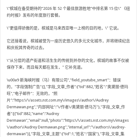
\"槟城在备受期待的“2026 年 52 个最佳旅游胜地”中排名第 15 位\" 《纽
约时报》发布的年度旅行套餐。
\"更值得骄傲的是，槟城是马来西亚唯一上榜的目的地，\" 它说。
它还接着说，槟城被誉为一座历史悠久的多元文化城市，并将继续纪念
和庆祝其传奇的过去。
\"从分层的遗产街道和活生生的传统到并存的文化，槟城的故事不仅被
保存下来，而且每天都在发生，" 它补充道。
\u00a9 新海峡时报（马）有限公司","field_youtube_smart"：错误
的，"字段强制广告":[],"字段_文章_作者":{"tid":882,"姓名":"奥黛丽·德玛
旺","电子邮件"：无效的，"照
片":"https:\/\/assets.nst.com.my\/images\/author\/Audrey
Dermawan.png","内部网址":"\/作者\/奥黛丽·德马万"},"字段_文章_作
者":[{"tid":882,"name":"Audrey
Dermawan","email":null,"photo":"https:\/\/assets.nst.com.my\/images
\/author\/Audrey Dermawan.png","internal_url":"\/authors\/audrey-
dermawan"}],"字段_文章_主题":{"tid":1,"姓名":"国家"},"字段_文章_集