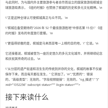
与此同时，为与国内外主要旅游参与者合作而设立的国家旅游局槟城全
球旅游局表示，《纽约时报》也赞扬了槟城的历史和多元文化精神。\n
\"正是这种全球认可使槟城真正与众不同。 \n
\"槟城在备受期待的“2026 年 52 个最佳旅游胜地”中排名第 15 位\" 《纽
约时报》发布的年度旅行套餐。 \n
\"更值得骄傲的是，槟城是马来西亚唯一上榜的目的地，\" 它说。\n
它还接着说，槟城被誉为一座历史悠久的多元文化城市，并将继续纪念
和庆祝其传奇的过去。 \n
\"从分层的遗产街道和活生生的传统到并存的文化，槟城的故事不仅被
保存下来，而且每天都在发生，" 它添加了。\n","优质的"：错误
的，"高级类型"：无效的，"字段视频链接"：无效的，"og_描述":" "}”
:nid=”1352256″ :subscript-status=””” :login-status=”””>
接下来读什么