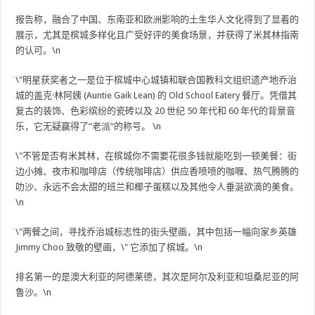
报告称，融合了中国、东南亚和欧洲影响的土生华人文化得到了显着的
展示，尤其是槟城多样化且广受好评的美食场景，并获得了米其林指南
的认可。\n
\"明星获奖者之一是位于槟城中心城镇和联合国教科文组织遗产地乔治
城的盖克·林阿姨 (Auntie Gaik Lean) 的 Old School Eatery 餐厅。凭借其
复古的装饰、色彩缤纷的瓷砖以及 20 世纪 50 年代和 60 年代的背景音
乐，它无疑赢得了“老派”的称号。 \n
\"不管是否有米其林，在槟城你不需要花很多钱就能吃到一顿美餐：街
边小摊、夜市和咖啡店（传统咖啡店）供应香喷喷的咖喱、热气腾腾的
叻沙、永远不会太甜的班兰和椰子蛋糕以及其他令人垂涎欲滴的美食。
\n
\"两餐之间，寻找乔治城标志性的街头壁画，其中包括一幅向家乡英雄
Jimmy Choo 致敬的壁画，\" 它添加了槟城。\n
排名第一的是澳大利亚的阿德莱德，其次是阿尔及利亚和坦桑尼亚的阿
鲁沙。\n