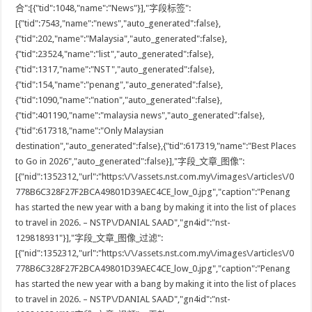
合":[{"tid":1048,"name":"News"}],"字段标签":
[{"tid":7543,"name":"news","auto_generated":false},
{"tid":202,"name":"Malaysia","auto_generated":false},
{"tid":23524,"name":"list","auto_generated":false},
{"tid":1317,"name":"NST","auto_generated":false},
{"tid":154,"name":"penang","auto_generated":false},
{"tid":1090,"name":"nation","auto_generated":false},
{"tid":401190,"name":"malaysia news","auto_generated":false},
{"tid":617318,"name":"Only Malaysian
destination","auto_generated":false},{"tid":617319,"name":"Best Places
to Go in 2026","auto_generated":false}],"字段_文章_图像":
[{"nid":1352312,"url":"https:\/\/assets.nst.com.my\/images\/articles\/0
778B6C328F27F2BCA49801D39AEC4CE_low_0.jpg","caption":"Penang
has started the new year with a bang by making it into the list of places
to travel in 2026. – NSTP\/DANIAL SAAD","gn4id":"nst-
129818931"}],"字段_文章_图像_过滤":
[{"nid":1352312,"url":"https:\/\/assets.nst.com.my\/images\/articles\/0
778B6C328F27F2BCA49801D39AEC4CE_low_0.jpg","caption":"Penang
has started the new year with a bang by making it into the list of places
to travel in 2026. – NSTP\/DANIAL SAAD","gn4id":"nst-