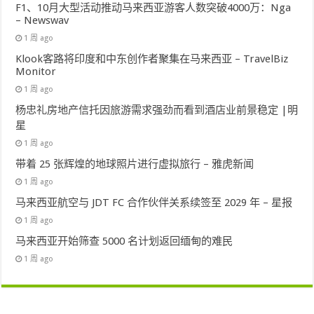
F1、10月大型活动推动马来西亚游客人数突破4000万：Nga
– Newswav
1 周 ago
Klook客路将印度和中东创作者聚集在马来西亚 – TravelBiz
Monitor
1 周 ago
杨忠礼房地产信托因旅游需求强劲而看到酒店业前景稳定 |明
星
1 周 ago
带着 25 张辉煌的地球照片进行虚拟旅行 – 雅虎新闻
1 周 ago
马来西亚航空与 JDT FC 合作伙伴关系续签至 2029 年 – 星报
1 周 ago
马来西亚开始筛查 5000 名计划返回缅甸的难民
1 周 ago