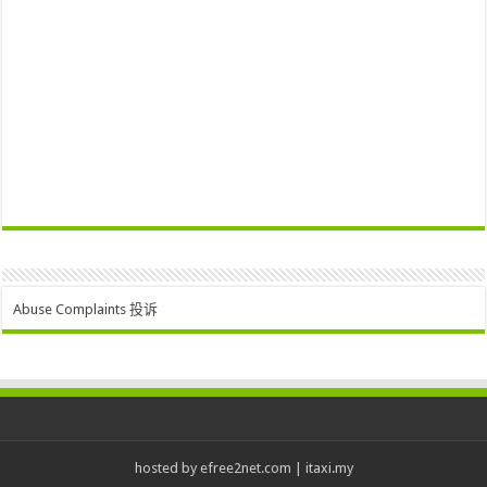
Abuse Complaints 投诉
hosted by
efree2net.com
|
itaxi.my