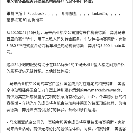
定义奢侈品服务并提高其精英客户的总体客户体验。
跟随
气管上
Facebook
，，，，
叽叽喳喳
，，，，
LinkedIn
，，，，
蒂克托克
和
布鲁斯基
从2025年1月16日起，马来西亚航空公司拥有来自梅赛德斯 – 奔驰马来
西亚的豪华轿车，用于其私人码头转会服务。车队包括梅赛德斯 – 奔驰
S 580 E插电式混合动力轿车和全电动梅赛德斯 – 奔驰EQS 500 4matic型
号。
这项24小时的服务有助于在KLIA码头1的主码头和卫星大楼之间为合格
的乘客提供无缝转移。其他好处包括：
– 马来西亚航空公司的丰富白金和黄金成员将在选定的梅赛德斯 – 奔驰
全电动和插件混合动力车型上特别精心策划的#MymercedSrewards，
提供为其杰出成员量身定制的独家所有权经验。此外，今年购买新的梅
赛德斯 – 奔驰汽车的成员将有机会参加前往德国的独家顶级旅程，为梅
赛德斯 – 奔驰世界提供独特的体验。条款和条件适用。
– 马来西亚航空公司的丰富铂金和黄金成员将享受独家梅赛德斯 – 奔驰
马来西亚活动，提供无与伦比的奢侈品体验。同样，梅赛德斯 – 奔驰客