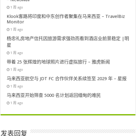
1 周 ago
Klook客路将印度和中东创作者聚集在马来西亚 – TravelBiz
Monitor
1 周 ago
杨忠礼房地产信托因旅游需求强劲而看到酒店业前景稳定 |明
星
1 周 ago
带着 25 张辉煌的地球照片进行虚拟旅行 – 雅虎新闻
1 周 ago
马来西亚航空与 JDT FC 合作伙伴关系续签至 2029 年 – 星报
1 周 ago
马来西亚开始筛查 5000 名计划返回缅甸的难民
1 周 ago
发表回复