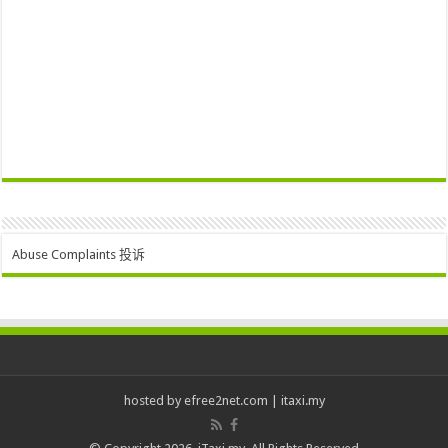
Abuse Complaints 投诉
hosted by
efree2net.com
|
itaxi.my