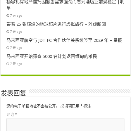
杨忠礼房地产信托因旅游需求强劲而看到酒店业前景稳定 |明
星
7 天 ago
带着 25 张辉煌的地球照片进行虚拟旅行 – 雅虎新闻
7 天 ago
马来西亚航空与 JDT FC 合作伙伴关系续签至 2029 年 – 星报
7 天 ago
马来西亚开始筛查 5000 名计划返回缅甸的难民
7 天 ago
发表回复
您的电子邮箱地址不会被公开。
必填项已用
*
标注
评论
*