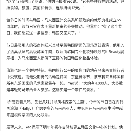
“这个节日超出了期望，”伯纳马援引Yeo说。 “它有各种各样的活动，包
括食物，旅游，美丽和音乐，连续持续12天。”
该节日的时间与韩国 – 马来西亚外交关系和新政府的就职典礼成立65
周年时，该节日旨在表明重新振奋的外交推动。他重申：“有了这个节
日，我们想发送一条信息：韩国又回来了。”
节日最吸引人的亮点包括米其林星级韩国厨师的现场烹饪表演，他引入
了清真认证的高级韩国牛肉，以及由韩国专业化妆师领导的K-Beauty展
示柜，为马来西亚人提供了直接的韩国韩国化妆品体验。
旅游也是一个关键特征。韩国旅行公平的聚焦目的地在马来西亚旅行者
中受欢迎，而最受期待的活动是韩国 – 东盟音乐节，该节将来自韩国和
所有东盟国家的艺术家聚集在一起。 Yeo说：“大约有4,000人，大多数
是年轻的马来西亚人参加。这确实是一个宏伟的景象。”
以“感受着共鸣，品尝风味并以风格探索的主题”，今年的节日旨在向韩
国浪潮（Hallyu）介绍更多的马来西亚人，并巩固在马来西亚生活中越
来越根深蒂固的文化联系。
展望未来，Yeo揭示了明年年初在吉隆坡建立韩国文化中心的计划。他