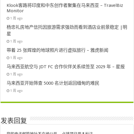
Klook客路将印度和中东创作者聚集在马来西亚 – TravelBiz
Monitor
1 周 ago
杨忠礼房地产信托因旅游需求强劲而看到酒店业前景稳定 |明
星
1 周 ago
带着 25 张辉煌的地球照片进行虚拟旅行 – 雅虎新闻
1 周 ago
马来西亚航空与 JDT FC 合作伙伴关系续签至 2029 年 – 星报
1 周 ago
马来西亚开始筛查 5000 名计划返回缅甸的难民
1 周 ago
发表回复
您的电子邮箱地址不会被公开。
必填项已用
*
标注