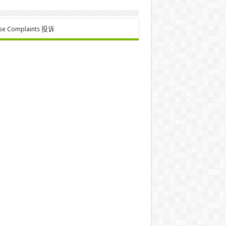
se Complaints 投诉