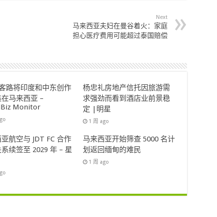
Next
马来西亚夫妇在曼谷着火：家庭
担心医疗费用可能超过泰国赔偿
ok客路将印度和中东创作
杨忠礼房地产信托因旅游需
在马来西亚 –
求强劲而看到酒店业前景稳
lBiz Monitor
定 |明星
ago
1 周 ago
亚航空与 JDT FC 合作
马来西亚开始筛查 5000 名计
系续签至 2029 年 – 星
划返回缅甸的难民
1 周 ago
ago