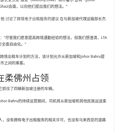
z bin Ghazi会面，以向他们提出我们的想法。”
了他
讨论了跨境电子出租服务的建议
在与新加坡代理运输部长杰
：“尽管我们愿意提高跨境通勤经验的想法，但我们想澄清，LTA
全面自由化。”
境出租车计划的方法，该计划允许从新加坡和Johor Bahru提
城市之间的乘客。
在柔佛州占领
，它抓住了四辆新加坡注册的车辆。
月9日，在Johor Bahru的持续运营期间，司机将从新加坡和其他民族运送柔
坡人，没有拥有电子出租服务的相关许可，也没有马来西亚的道路