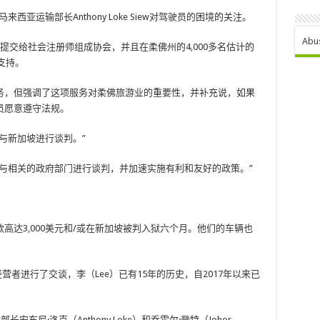
引马来西亚运输部长Anthony Loke Siew对驾驶员的困境的关注。
Abu
提交给社会注册师组成协会，并且在柔佛州的4,000多名估计的
支持。
务，但强调了这项服务对柔佛旅游业的重要性，并补充说，如果
员愿意遵守法规。
与新加坡进行谈判。”
与相关的政府部门进行谈判，并加速实施有利和友好的政策。”
高达3,000美元和/或在新加坡被判入狱六个月。他们的车辆也
旅游经营者进行了交谈，李（Lee）已有15年的历史，自2017年以来已
东尼·洛克（Anthony Loke）和乔霍尔·登特（Johor