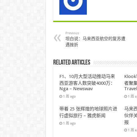
Previous
坦白说：马来西亚航空的复苏遭
遇挫折
Related Articles
F1、10月大型活动推动马来
Klo
西亚游客人数突破4000万：
者聚集
Nga – Newswav
Trave
1 周 ago
1 周 
带着 25 张辉煌的地球照片进
马来西
行虚拟旅行 – 雅虎新闻
伙伴关
报
1 周 ago
1 周 