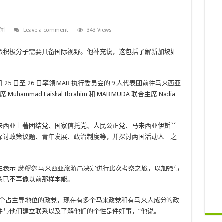
闻
Leave a comment
343 Views
派积极分子需要具备国际视野。他补充说，这包括了解新加坡如
5 日至 26 日率领 MAB 执行委员会的 9 人代表团前往马来西亚
mad Faishal Ibrahim 和 MAB MUDA 联合主席 Nadia
来西亚土著团结党、国家信托党、人民公正党、马来西亚伊斯兰
探讨政策议题、青年发展、政治制度等，并探讨两国活动人士之
生表示
彼得尔
马来西亚旅游局决定进行此次考察之旅，以加强与
系已不再像以前那样本能。
一个占主导地位的政党，现在有多个马来政党和有马来人成分的政
并与他们建立联系以及了解他们的个性是件好事，”他说。