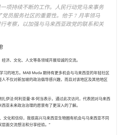
是一项持续不断的工作。人民行动党马来事务
li 强调了党员服务社区的重要性。他于 7 月率领马
进行考察，以加强与马来西亚政党的联系和关
电
、经济、文化、人文等各领域开展坦诚的交流。
习的地方。MAB Muda 期待有更多机会与马来西亚的年轻社区
轻人不仅对新加坡的政治倡导感兴趣，而且对该地区及其他地区
扎伊法·阿利亚曼·本·阿当表示，通过此次访问，代表团对马来西
来西亚未来政治治理的愿景有了更深入的了解。
言、文化和信仰，我很高兴马来西亚生物圈有机会与马来西亚不同
家层面交流想法和分享经验。”