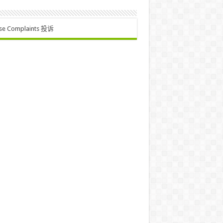
se Complaints 投诉