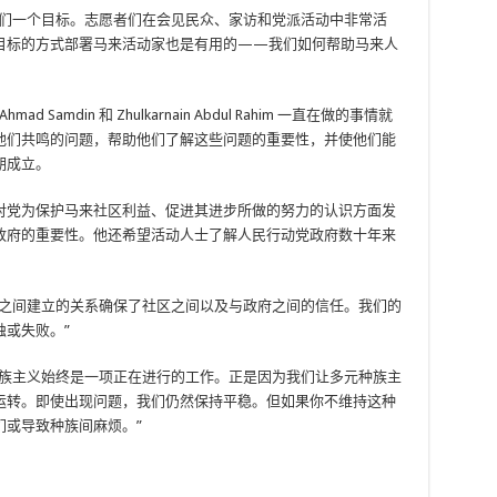
他们一个目标。志愿者们在会见民众、家访和党派活动中非常活
目标的方式部署马来活动家也是有用的——我们如何帮助马来人
ad Samdin 和 Zhulkarnain Abdul Rahim 一直在做的事情就
他们共鸣的问题，帮助他们了解这些问题的重要性，并使他们能
中期成立。
对党为保护马来社区利益、促进其进步所做的努力的认识方面发
政府的重要性。他还希望活动人士了解人民行动党政府数十年来
族之间建立的关系确保了社区之间以及与政府之间的信任。我们的
或失败。”
种族主义始终是一项正在进行的工作。正是因为我们让多元种族主
运转。即使出现问题，我们仍然保持平稳。但如果你不维持这种
们或导致种族间麻烦。”