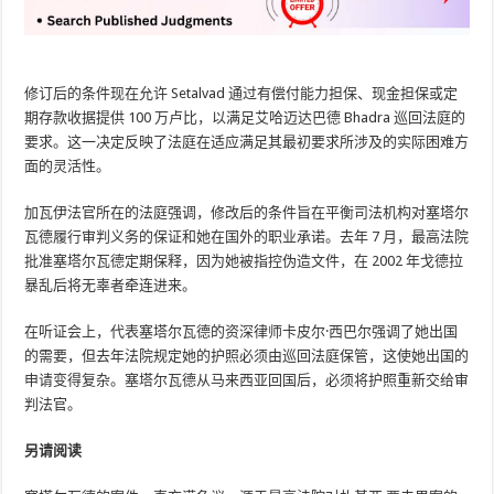
修订后的条件现在允许 Setalvad 通过有偿付能力担保、现金担保或定
期存款收据提供 100 万卢比，以满足艾哈迈达巴德 Bhadra 巡回法庭的
要求。这一决定反映了法庭在适应满足其最初要求所涉及的实际困难方
面的灵活性。
加瓦伊法官所在的法庭强调，修改后的条件旨在平衡司法机构对塞塔尔
瓦德履行审判义务的保证和她在国外的职业承诺。去年 7 月，最高法院
批准塞塔尔瓦德定期保释，因为她被指控伪造文件，在 2002 年戈德拉
暴乱后将无辜者牵连进来。
在听证会上，代表塞塔尔瓦德的资深律师卡皮尔·西巴尔强调了她出国
的需要，但去年法院规定她的护照必须由巡回法庭保管，这使她出国的
申请变得复杂。塞塔尔瓦德从马来西亚回国后，必须将护照重新交给审
判法官。
另请阅读