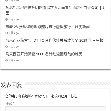
1 周 ago
杨忠礼房地产信托因旅游需求强劲而看到酒店业前景稳定 |明
星
1 周 ago
带着 25 张辉煌的地球照片进行虚拟旅行 – 雅虎新闻
1 周 ago
马来西亚航空与 JDT FC 合作伙伴关系续签至 2029 年 – 星报
1 周 ago
马来西亚开始筛查 5000 名计划返回缅甸的难民
1 周 ago
发表回复
您的电子邮箱地址不会被公开。
必填项已用
*
标注
评论
*