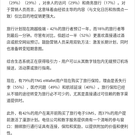
（29％）（29％），对亲人的访问（29％）和商务旅行（17％）。对
于营销人员而言，这意味着由经验主导的内容（与文化日历和热情点一
致）仅比目的地促销更强大。
旅行计划现在跨越极端 – 42％的旅行者预订一年，而18％的旅行者等
到最后一分钟。尽管有对比，但超过一半（52％）更喜欢直接通过酒
店或航空网站预订。鼓励营销人员采用双轨方法：激发长期计划，同时
也准备转变短期意图。
综合生态系统正在获得吸引力 – 用户可以从其数字钱包内无缝预订机场
接送，活动票或旅行指南。
现在，有79％的TNG eWallet用户现在购买了旅行保险，理由是丢失行
李（55％），医疗问题（49％）和航班延误（40％）。旅行保险已经
从不错的途径转变为旅行必不可少的，尤其是直接通过可信赖的数字渠
道提供时。
此外，有42％的用户在离开前购买了旅行电子SIMS，而37％的用户提
前激活了漫游计划。电信公司和数字服务提供商有一个清晰的参与窗
口：捆绑旅行通行证具有连接，保险和奖励，以提供附加的价值和便利
性。