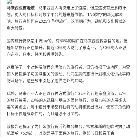
马来西亚吉隆坡 –
马来西亚人再次走上了道路，但是这次有更多的计
划，更大的目标和对数字平台的越来越依赖。 TNG数字的新见解表
明，旅行者如何在2025年重塑旅行，这表明行为，动机和支出模式的
重大转变。
国内旅行仍然是中流tay的，有60％的用户在马来西亚探索目的地。但
是出站旅行正在飙升。将近40％的人访问了东南亚，而30％的人正驶
向东亚，日本，韩国和香港领先。
这反映了一个对跨境旅程充满信心的旅行者，但仍植根于该地区，为营
销人员提供了与区域相关的运动，共同品牌的旅行计划和文化讲故事的
肥沃场所，这些故事引起了边界之外的共鸣。
此外，马来西亚人正在以各种方式旅行：32％的计划家庭度假，27％
的旅行独奏，23％的人选择与朋友的团体旅行，以及18％的人寻求夫
妻的务虚会。每个细分市场都有独特的动机和支出行为，使基于角色的
目标不仅是战略性的，而且是必不可少的。
该报告还揭示了为什么旅行背后的舞台舞台，探索和新的经验占据了动
机清单（52％），其次是基于事件的旅行，例如节日和音乐会