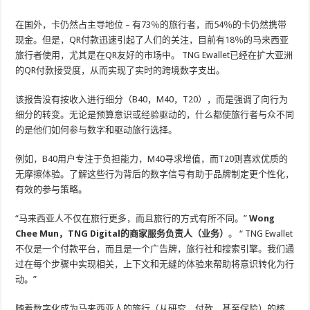
在国外，卡仍然占主导地位 – 有73％的旅行者，而54％的卡仍然携带
现金。但是，QR付款迅速引起了人们的关注，目前有18％的马来西亚
旅行者使用，尤其是在QR友好的市场中。 TNG Ewallet已经在扩大亚洲
的QR付款接受度，从而实现了实时的跨境数字支出。
该报告没有按收入进行细分（B40，M40，T20），而是强调了向行为
细分的转变。无论是预算意识或经验驱动的，什么都使旅行者与众不同
的是他们如何参与数字和驱动旅行选择。
例如，B40用户专注于负担能力，M40寻求增值，而T20则喜欢优质的
无摩擦体验。了解这些行为背后的数字信号有助于品牌制定更个性化，
有效的参与策略。
“马来西亚人不仅在旅行更多，而且旅行的方式有所不同。”
Wong
Chee Mun，TNG Digital的商家服务负责人（业务）
。 “ TNG Ewallet
不仅是一个付款平台，而且是一个广告牌，旅行社和搜索引擎。我们通
过在每个步骤中实现相关，上下文和无缝的体验来帮助将意识转化为行
动。”
随着数字化成为马来西亚人的旅行（从研究，付款，甚至保险）的核