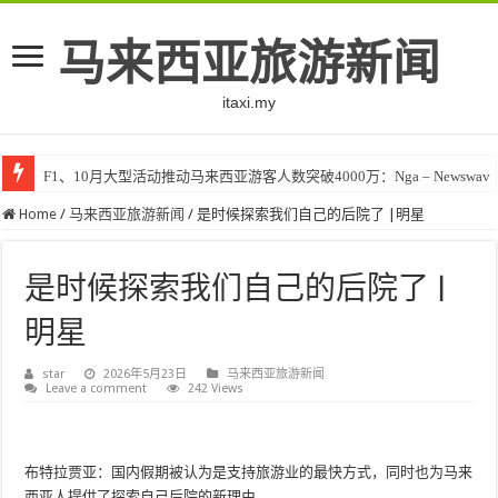
马来西亚旅游新闻
itaxi.my
F1、10月大型活动推动马来西亚游客人数突破4000万：Nga – Newswav
Klook客路将印度和中东创作者聚集在马来西亚 – TravelBiz Monitor
Home
/
马来西亚旅游新闻
/
是时候探索我们自己的后院了 |明星
是时候探索我们自己的后院了 |
明星
star
2026年5月23日
马来西亚旅游新闻
Leave a comment
242 Views
布特拉贾亚：国内假期被认为是支持旅游业的最快方式，同时也为马来
西亚人提供了探索自己后院的新理由。