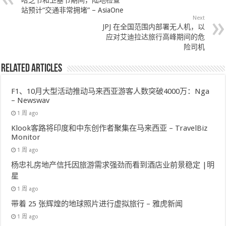
站预计“交通非常拥堵” – AsiaOne
Next
JPJ 在全国范围内部署无人机，以
应对艾迪拉达旅行高峰期间的危
险司机
Related Articles
F1、10月大型活动推动马来西亚游客人数突破4000万：Nga
– Newswav
1 周 ago
Klook客路将印度和中东创作者聚集在马来西亚 – TravelBiz
Monitor
1 周 ago
杨忠礼房地产信托因旅游需求强劲而看到酒店业前景稳定 |明
星
1 周 ago
带着 25 张辉煌的地球照片进行虚拟旅行 – 雅虎新闻
1 周 ago