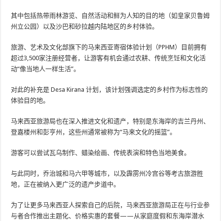
其中包括热带雨林游览、自然活动和鲜为人知的目的地（如皇家贝鲁姆
州立公园）以及沙巴和砂拉越内陆地区的乡村体验。
旅游、艺术及文化部旗下的马来西亚寄宿体验计划（PPHM）目前拥有
超过3,500家注册经营者，让游客有机会通过农耕、传统烹饪和文化活
动“像当地人一样生活”。
对此的补充是 Desa Kirana 计划，该计划强调选定的乡村作为标志性的
体验目的地。
马来西亚旅游局也在深入推进文化和遗产，特别是东海岸的吉兰丹州、
登嘉楼州和彭亨州，这些州通常被称为“马来文化的摇篮”。
游客可以尝试瓦乌制作、蜡染绘画、传统表演和特色当地美食。
与此同时，乔治城和马六甲等城市，以及霹雳州冷宫谷等考古旅游胜
地，正在被纳入更广泛的遗产步道中。
为了让更多马来西亚人探索自己的后院，马来西亚旅游局正在与行业参
与者合作推出主题化、价格实惠的套餐——从家庭度假和东海岸潜水