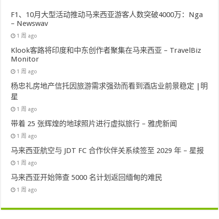
F1、10月大型活动推动马来西亚游客人数突破4000万：Nga
– Newswav
1 周 ago
Klook客路将印度和中东创作者聚集在马来西亚 – TravelBiz
Monitor
1 周 ago
杨忠礼房地产信托因旅游需求强劲而看到酒店业前景稳定 |明
星
1 周 ago
带着 25 张辉煌的地球照片进行虚拟旅行 – 雅虎新闻
1 周 ago
马来西亚航空与 JDT FC 合作伙伴关系续签至 2029 年 – 星报
1 周 ago
马来西亚开始筛查 5000 名计划返回缅甸的难民
1 周 ago