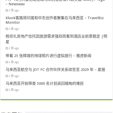
– Newswav
2 周 ago
Klook客路将印度和中东创作者聚集在马来西亚 – TravelBiz
Monitor
2 周 ago
杨忠礼房地产信托因旅游需求强劲而看到酒店业前景稳定 |明
星
2 周 ago
带着 25 张辉煌的地球照片进行虚拟旅行 – 雅虎新闻
2 周 ago
马来西亚航空与 JDT FC 合作伙伴关系续签至 2029 年 – 星报
2 周 ago
马来西亚开始筛查 5000 名计划返回缅甸的难民
2 周 ago