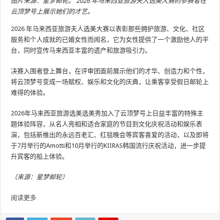
图片来源：星梦邮轮。 2026 年马来西亚旅游夫人选美大赛的参赛者在
云顶梦号上展示她们的才艺。
2026 年马来西亚旅游夫人选美大赛以表彰那些拥护旅游、文化、社区
服务和个人成就的已婚女性而闻名，它为女性提供了一个激励他人的平
台，同时宣传马来西亚丰富的遗产和旅游吸引力。
决赛入围者登上舞台，在评审团面前展示他们的才华、创造力和个性，
将云顶梦号变成一场赋权、娱乐和文化的庆典，让乘客享受假日邮轮上
难得的体验。
2026年马来西亚旅游选美选美秀加入了云顶梦号上日益丰富的特殊主
题体验阵容，从名人亮相和适合家庭的节目到文化庆祝活动和娱乐表
演，包括新推出的永远百老汇、红毯晚会等宾客喜爱的活动，以及即将
于7月举行的Amotti和10月举行的KIIRAS韩国流行庆祝活动，进一步提
升宾客的船上体验。
（来源：星梦邮轮）
阅读更多