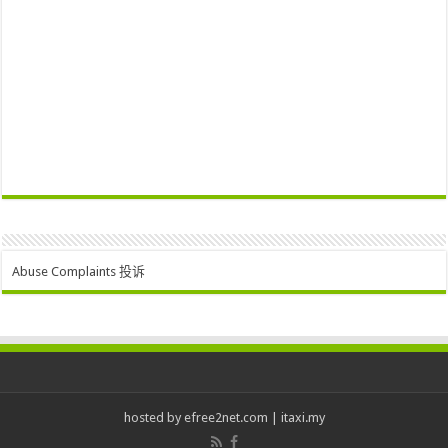
Abuse Complaints 投诉
hosted by
efree2net.com
|
itaxi.my