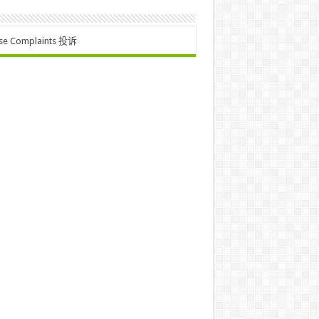
se Complaints 投诉