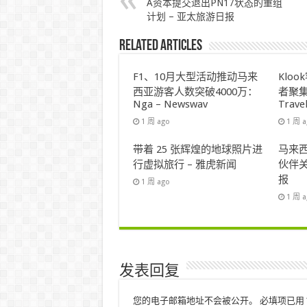
A资本提交退出PN17状态的重组
计划 – 亚太旅游日报
Related Articles
F1、10月大型活动推动马来
Klo
西亚游客人数突破4000万：
者聚集
Nga – Newswav
Trave
1 周 ago
1 周 
带着 25 张辉煌的地球照片进
马来西
行虚拟旅行 – 雅虎新闻
伙伴关
报
1 周 ago
1 周 
发表回复
您的电子邮箱地址不会被公开。
必填项已用