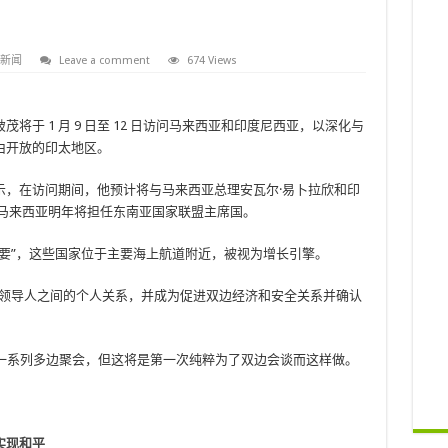
新闻
Leave a comment
674 Views
于 1 月 9 日至 12 日访问马来西亚和印度尼西亚，以深化与
由开放的印太地区。
示，在访问期间，他预计将与马来西亚总理安瓦尔·易卜拉欣和印
。马来西亚明年将担任东南亚国家联盟主席国。
要”，这些国家位于主要海上航道附近，被视为增长引擎。
立领导人之间的个人关系，并成为促进双边经济和安全关系并确认
了一系列多边聚会，但这将是第一次纯粹为了双边会谈而这样做。
实现和平