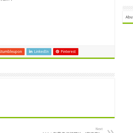
Abu
Stumbleupon
LinkedIn
Pinterest
Next