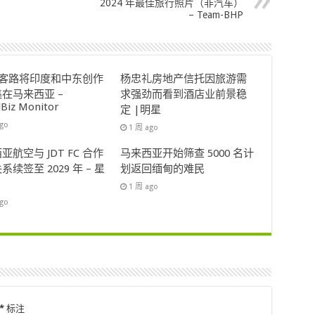
2024 年最佳旅行照片（非汽车）
– Team-BHP
ok客路将印度和中东创作
杨忠礼房地产信托因旅游需
在马来西亚 –
求强劲而看到酒店业前景稳
lBiz Monitor
定 |明星
ago
1 周 ago
亚航空与 JDT FC 合作
马来西亚开始筛查 5000 名计
系续签至 2029 年 – 星
划返回缅甸的难民
1 周 ago
ago
*
标注