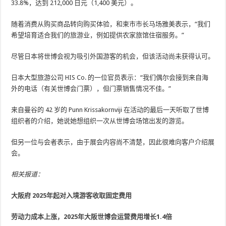
33.8%，达到 212,000 日元（1,400 美元）。
随着消费从购买商品转向购买体验，和束市市长马场雅美表示，“我们
希望培育适合我们的旅游业，例如提供农家旅馆住宿服务。”
尽管日本将世博会视为吸引外国游客的机会，但该活动尚未获得认可。
日本大型旅游公司 HIS Co. 的一位官员表示：“我们偶尔会接到来自海
外的电话（有关世博会门票），但门票销售情况不佳。”
来自曼谷的 42 岁的 Punn Krissakornviji 在活动的最后一天听取了世博
组织者的介绍，她说她想组织一次从世博会场馆出发的游览。
但另一位与会者表示，由于展会内容尚不清楚，因此很难向客户介绍展
会。
相关报道：
大阪府 2025年起对入境游客收取固定费用
劳动力成本上涨，2025年大阪世博会运营费用增长1.4倍