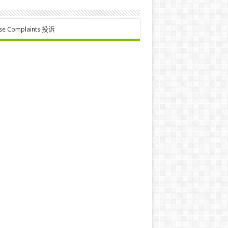
se Complaints 投诉