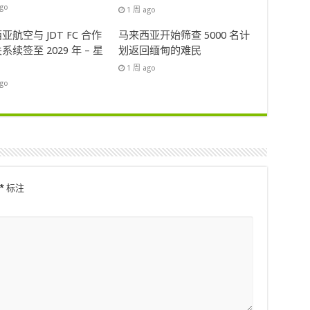
ago
1 周 ago
亚航空与 JDT FC 合作
马来西亚开始筛查 5000 名计
系续签至 2029 年 – 星
划返回缅甸的难民
1 周 ago
ago
*
标注