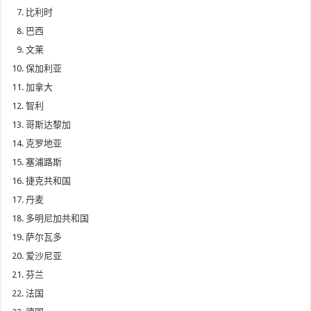
比利时
巴西
文莱
保加利亚
加拿大
智利
哥斯达黎加
克罗地亚
塞浦路斯
捷克共和国
丹麦
多明尼加共和国
萨尔瓦多
爱沙尼亚
芬兰
法国