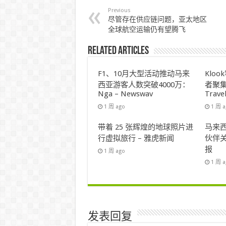
Previous
尽管存在供应链问题，亚太地区
全球航空运输仍有望腾飞
Related Articles
F1、10月大型活动推动马来
Klo
西亚游客人数突破4000万：
者聚集
Nga – Newswav
Trave
1 周 ago
1 周 
带着 25 张辉煌的地球照片进
马来西
行虚拟旅行 – 雅虎新闻
伙伴关
报
1 周 ago
1 周 
发表回复