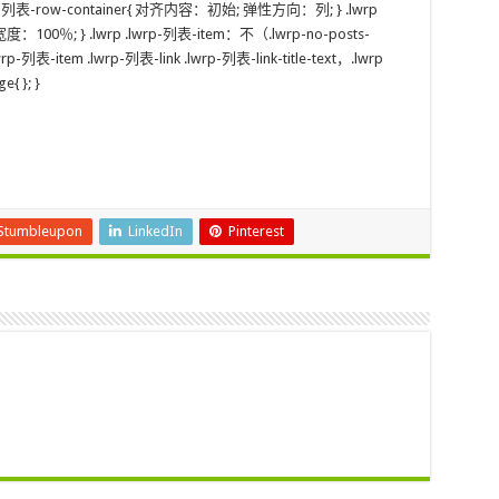
lwrp-列表-row-container{ 对齐内容：初始; 弹性方向：列; } .lwrp
 宽度：100％; } .lwrp .lwrp-列表-item：不（.lwrp-no-posts-
列表-item .lwrp-列表-link .lwrp-列表-link-title-text，.lwrp
{ }; }
Stumbleupon
LinkedIn
Pinterest