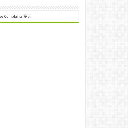
se Complaints 投诉