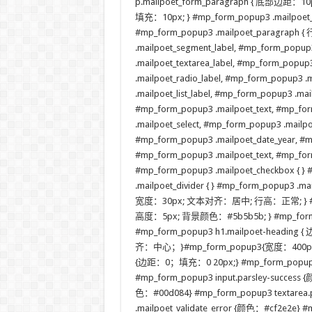
p.mailpoet_form_paragraph { 底部边距：10px;
填充：10px; } #mp_form_popup3 .mailpoet_f
#mp_form_popup3 .mailpoet_paragraph
.mailpoet_segment_label, #mp_form_popup3
.mailpoet_textarea_label, #mp_form_popup
.mailpoet_radio_label, #mp_form_popup3 .
.mailpoet_list_label, #mp_form_popup
#mp_form_popup3 .mailpoet_text, #mp_fo
.mailpoet_select, #mp_form_popup3 .mailp
#mp_form_popup3 .mailpoet_date_year, 
#mp_form_popup3 .mailpoet_text, #mp_for
#mp_form_popup3 .mailpoet_checkbox { } 
.mailpoet_divider { } #mp_form_popup3 .ma
宽度：30px; 文本对齐：居中; 行高：正常; } #mp_fo
高度：5px; 背景颜色：#5b5b5b; } #mp_form_po
#mp_form_popup3 h1.mailpoet-headin
齐：中心；}#mp_form_popup3{宽度：400px；
{边距：0；填充：0 20px;} #mp_form_popup3 .
#mp_form_popup3 input.parsley-success 
色：#00d084} #mp_form_popup3 textarea.
.mailpoet_validate_error {颜色：#cf2e2e} 