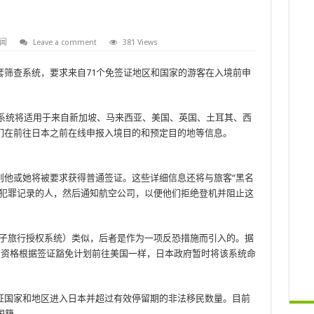
闻
Leave a comment
381 Views
套筛查系统，要求来自71个免签证地区和国家的游客在入境前申
该系统将适用于来自新加坡、马来西亚、美国、英国、土耳其、西
们在前往日本之前在线申报入境目的和预定目的地等信息。
则他或她将被要求获得普通签证。这些详细信息还将与旅客“黑名
有犯罪记录的人，然后通知航空公司，以便他们拒绝登机并阻止这
（电子旅行授权系统）类似，后者是作为一项反恐措施而引入的。据
游客是否有资格根据签证豁免计划前往美国一样，日本政府暂时将该系统命
证国家和地区进入日本并超过有效停留期的非法移民数量。目前
的国籍。