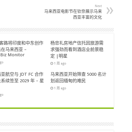
Next
马来西亚电影节在钦奈展示马来
西亚丰富的文化
ok客路将印度和中东创作
杨忠礼房地产信托因旅游需
在马来西亚 –
求强劲而看到酒店业前景稳
lBiz Monitor
定 |明星
ago
1 周 ago
亚航空与 JDT FC 合作
马来西亚开始筛查 5000 名计
系续签至 2029 年 – 星
划返回缅甸的难民
1 周 ago
ago