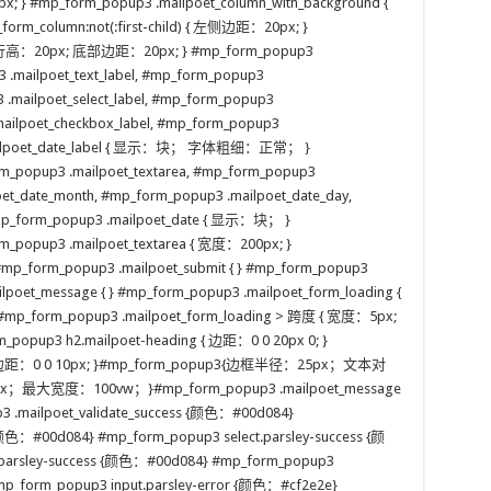
 } #mp_form_popup3 .mailpoet_column_with_background {
orm_column:not(:first-child) { 左侧边距：20px; }
 { 行高：20px; 底部边距：20px; } #mp_form_popup3
 .mailpoet_text_label, #mp_form_popup3
3 .mailpoet_select_label, #mp_form_popup3
mailpoet_checkbox_label, #mp_form_popup3
3 .mailpoet_date_label { 显示：块； 字体粗细：正常； }
rm_popup3 .mailpoet_textarea, #mp_form_popup3
oet_date_month, #mp_form_popup3 .mailpoet_date_day,
#mp_form_popup3 .mailpoet_date { 显示：块； }
m_popup3 .mailpoet_textarea { 宽度：200px; }
#mp_form_popup3 .mailpoet_submit { } #mp_form_popup3
ilpoet_message { } #mp_form_popup3 .mailpoet_form_loading {
rm_popup3 .mailpoet_form_loading > 跨度 { 宽度：5px;
pup3 h2.mailpoet-heading { 边距：0 0 20px 0; }
g { 边距：0 0 10px; }#mp_form_popup3{边框半径：25px；文本对
最大宽度：100vw；}#mp_form_popup3 .mailpoet_message
mailpoet_validate_success {颜色：#00d084}
{颜色：#00d084} #mp_form_popup3 select.parsley-success {颜
parsley-success {颜色：#00d084} #mp_form_popup3
#mp_form_popup3 input.parsley-error {颜色：#cf2e2e}