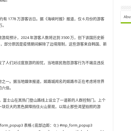
Abu
年约有 1778 万游客访日。据《海峡时报》报道，仅 6 月份的游客
 万。
本旅游局预计，2024 年游客人数将达到 3500 万，创下该国历史新
国游客，部分原因是疫情期间解除了边境限制，这些游客来自韩国、新
发了人们对过度旅游的担忧，当地居民抱怨游客行为不端且违反
府之一。据当地媒体报道，姬路城闻名的姬路市正在考虑将世界
的六倍。
 日，富士山在其热门登山路线上设立了一道新的人群控制门。上个
一块巨大的黑色屏障挡住火山景观，以阻止那些渴望拍照的游
mp_form_popup3 表格 { 底部边距：0; } #mp_form_popup3