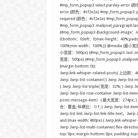
#mp_form_popup3 select.parsley-error {颜
error {颜色：#cf2e2e} #mp_form_popup3 .pa
required {颜色：#cf2e2e} #mp_form_popup3
#mp_form_popup3 .mailpoet_paragraph.
{#mp_form_popup3 {background-image：n
0;bottom：0;left：0;max-height：40%;pad
100%;min-width：100%;}} @media (最小宽度
小宽度：500px) {#mp_form_popup3 .last .mail
宽度：500px) {#mp_form_popup3 .mailpoet_for
{margin-bottom: 0}}
.lwrp.link-whisper-related-posts{ 上边距：40px
.lwrp .lwrp-list-container{ } .lwrp .lwrp-li
} .lwrp .lwrp-list-triple{ 宽度：32%; } .lw
.lwrp .lwrp-list-row-container .lwrp-list-i
posts-message-item）{ 最大宽度：274px; }
合：覆盖; 纵横比：1/1; } .lwrp .lwrp-list-item.
.lwrp-list-link .lwrp-list-link-title-text，.lw
and (max-width: 480px) { .lwrp.link-whisper-re
.lwrp .lwrp-list-multi-container{ flex-directio
top: 0px; margin-bottom: 0px; padding-top