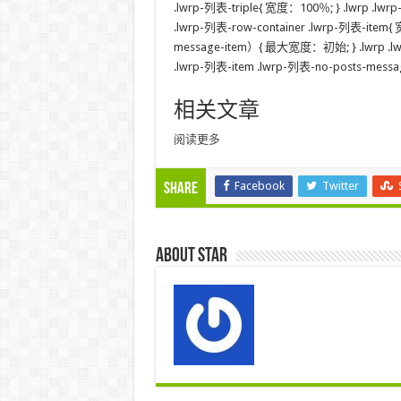
.lwrp-列表-triple{ 宽度：100％; } .lwrp .
.lwrp-列表-row-container .lwrp-列表-item{
message-item）{ 最大宽度：初始; } .lwrp .lwrp-
.lwrp-列表-item .lwrp-列表-no-posts-message
相关文章
阅读更多
Facebook
Twitter
Share
About star