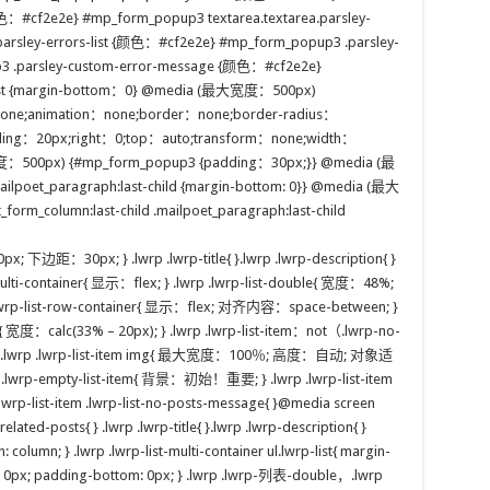
色：#cf2e2e} #mp_form_popup3 textarea.textarea.parsley-
rsley-errors-list {颜色：#cf2e2e} #mp_form_popup3 .parsley-
 .parsley-custom-error-message {颜色：#cf2e2e}
last {margin-bottom：0} @media (最大宽度：500px)
one;animation：none;border：none;border-radius：
ding：20px;right：0;top：auto;transform：none;width：
：500px) {#mp_form_popup3 {padding：30px;}} @media (最
poet_paragraph:last-child {margin-bottom: 0}} @media (最大
m_column:last-child .mailpoet_paragraph:last-child
; 下边距：30px; } .lwrp .lwrp-title{ }.lwrp .lwrp-description{ }
st-multi-container{ 显示：flex; } .lwrp .lwrp-list-double{ 宽度：48%;
rp .lwrp-list-row-container{ 显示：flex; 对齐内容：space-between; }
tem{ 宽度：calc(33% – 20px); } .lwrp .lwrp-list-item：not（.lwrp-no-
 .lwrp .lwrp-list-item img{ 最大宽度：100％; 高度：自动; 对象适
lwrp-empty-list-item{ 背景：初始！重要; } .lwrp .lwrp-list-item
rp .lwrp-list-item .lwrp-list-no-posts-message{ }@media screen
lated-posts{ } .lwrp .lwrp-title{ }.lwrp .lwrp-description{ }
n: column; } .lwrp .lwrp-list-multi-container ul.lwrp-list{ margin-
: 0px; padding-bottom: 0px; } .lwrp .lwrp-列表-double，.lwrp