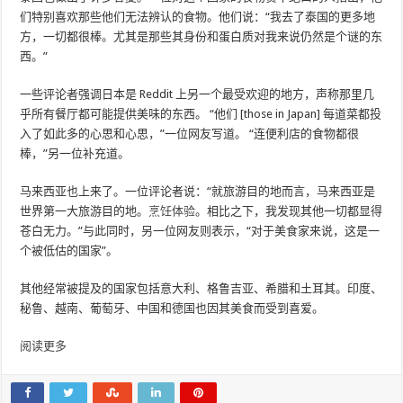
们特别喜欢那些他们无法辨认的食物。他们说：“我去了泰国的更多地
方，一切都很棒。尤其是那些其身份和蛋白质对我来说仍然是个谜的东
西。”
一些评论者强调日本是 Reddit 上另一个最受欢迎的地方，声称那里几
乎所有餐厅都可能提供美味的东西。 “他们 [those in Japan] 每道菜都投
入了如此多的心思和心思，”一位网友写道。 “连便利店的食物都很
棒，”另一位补充道。
马来西亚也上来了。一位评论者说：“就旅游目的地而言，马来西亚是
世界第一大旅游目的地。
烹饪体验
。相比之下，我发现其他一切都显得
苍白无力。”与此同时，另一位网友则表示，“对于美食家来说，这是一
个被低估的国家”。
其他经常被提及的国家包括意大利、格鲁吉亚、希腊和土耳其。印度、
秘鲁、越南、葡萄牙、中国和德国也因其美食而受到喜爱。
阅读更多