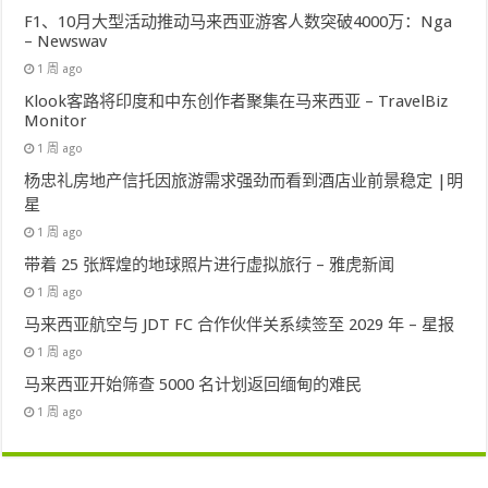
F1、10月大型活动推动马来西亚游客人数突破4000万：Nga
– Newswav
1 周 ago
Klook客路将印度和中东创作者聚集在马来西亚 – TravelBiz
Monitor
1 周 ago
杨忠礼房地产信托因旅游需求强劲而看到酒店业前景稳定 |明
星
1 周 ago
带着 25 张辉煌的地球照片进行虚拟旅行 – 雅虎新闻
1 周 ago
马来西亚航空与 JDT FC 合作伙伴关系续签至 2029 年 – 星报
1 周 ago
马来西亚开始筛查 5000 名计划返回缅甸的难民
1 周 ago