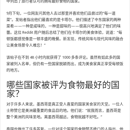
中列出了旅行者认可的拥有最好食物的国家。
9月下旬，一位网友
问
其他人去过那里并喜欢他们品尝过的“每一道
菜”。发帖者指出他们最喜欢的是卡塔尔。他们描述了中东国家的两种
菜肴——一种是咸味的，一种是甜味的——很高兴地满足了他们的味
蕾。这位 Reddit 用户随后总结了他们在卡塔尔的美食体验，说道：“每
顿饭都感觉像是一顿丰盛的晚餐。
新发现
，传统风味与现代风味的融合
让美食场景令人难忘！”
该帖子在不到 48 小时内就获得了 1000 多条评论。虽然有如此多的国
家被列入名单，但仍有一些国家脱颖而出，成为美食家真正享受每顿饭
的地方。
哪些国家被评为食物最好的国
家？
对于许多人来说，墨西哥是真正受人喜爱的国家
美食家的天堂
。一位人
士称赞它是美洲最重要的食品目的地。他们说：“就我而言，墨西哥是
整个美洲的风味圣地。离墨西哥越远，食物就越不好吃。”
泰国也做出了许多答复。一位对这个国家的食物赞不绝口的人指出，他