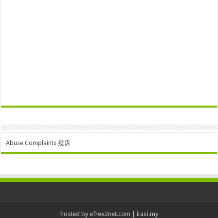
Abuse Complaints 投诉
hosted by
efree2net.com
|
itaxi.my