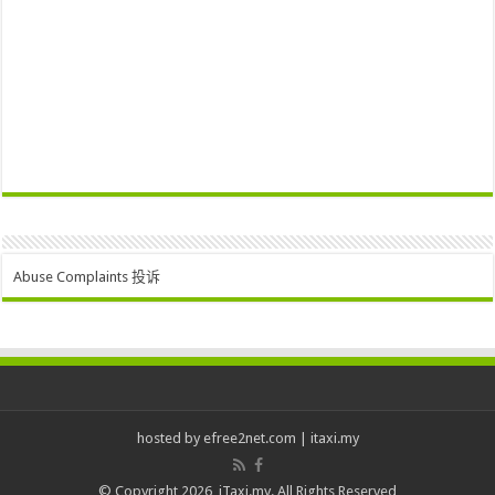
Abuse Complaints 投诉
hosted by
efree2net.com
|
itaxi.my
© Copyright 2026, iTaxi.my. All Rights Reserved