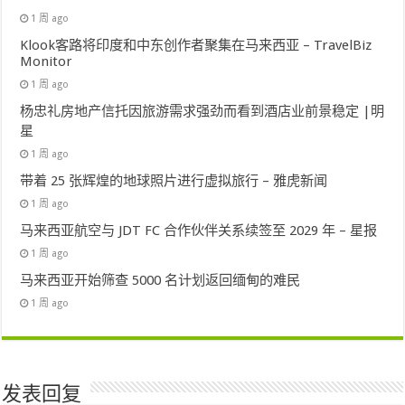
1 周 ago
Klook客路将印度和中东创作者聚集在马来西亚 – TravelBiz
Monitor
1 周 ago
杨忠礼房地产信托因旅游需求强劲而看到酒店业前景稳定 |明
星
1 周 ago
带着 25 张辉煌的地球照片进行虚拟旅行 – 雅虎新闻
1 周 ago
马来西亚航空与 JDT FC 合作伙伴关系续签至 2029 年 – 星报
1 周 ago
马来西亚开始筛查 5000 名计划返回缅甸的难民
1 周 ago
发表回复