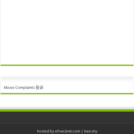
Abuse Complaints 投诉
hosted by
efree2net.com
|
itaxi.my