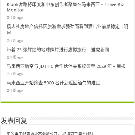
Klook客路将印度和中东创作者聚集在马来西亚 – TravelBiz
Monitor
1 周 ago
杨忠礼房地产信托因旅游需求强劲而看到酒店业前景稳定 |明
星
1 周 ago
带着 25 张辉煌的地球照片进行虚拟旅行 – 雅虎新闻
1 周 ago
马来西亚航空与 JDT FC 合作伙伴关系续签至 2029 年 – 星报
1 周 ago
马来西亚开始筛查 5000 名计划返回缅甸的难民
1 周 ago
发表回复
您的电子邮箱地址不会被公开。
必填项已用
*
标注