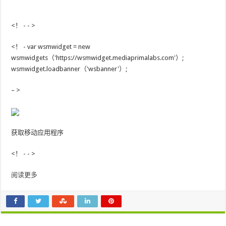
<！ - - >
<！ - var wsmwidget = new
wsmwidgets（'https://wsmwidget.mediaprimalabs.com'）;
wsmwidget.loadbanner（'wsbanner'）;
– >
获取移动应用程序
<！ - - >
阅读更多