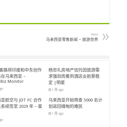
Next
马来西亚零售新闻 – 旅游世界
ok客路将印度和中东创作
杨忠礼房地产信托因旅游需
在马来西亚 –
求强劲而看到酒店业前景稳
lBiz Monitor
定 |明星
ago
1 周 ago
亚航空与 JDT FC 合作
马来西亚开始筛查 5000 名计
系续签至 2029 年 – 星
划返回缅甸的难民
1 周 ago
ago