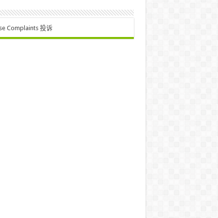
se Complaints 投诉