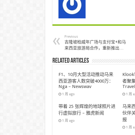
Previous
吉隆坡柏威年广场与支付宝+和马
来西亚旅游局合作，重新推出…
Related Articles
F1、10月大型活动推动马来
Klo
西亚游客人数突破4000万：
者聚集
Nga – Newswav
Trave
1 周 ago
1 周 
带着 25 张辉煌的地球照片进
马来西
行虚拟旅行 – 雅虎新闻
伙伴关
报
1 周 ago
1 周 