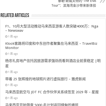
泰勒·斯威夫特的“The Eras
Tour”：滨海湾金沙带来新体验
Related Articles
F1、10月大型活动推动马来西亚游客人数突破4000万：Nga
– Newswav
1 周 ago
Klook客路将印度和中东创作者聚集在马来西亚 – TravelBiz
Monitor
1 周 ago
杨忠礼房地产信托因旅游需求强劲而看到酒店业前景稳定 |明
星
1 周 ago
带着 25 张辉煌的地球照片进行虚拟旅行 – 雅虎新闻
1 周 ago
马来西亚航空与 JDT FC 合作伙伴关系续签至 2029 年 – 星报
1 周 ago
马来西亚开始筛查 5000 名计划返回缅甸的难民