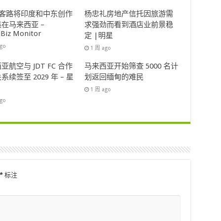
ok客路将印度和中东创作
杨忠礼房地产信托因旅游需
在马来西亚 –
求强劲而看到酒店业前景稳
lBiz Monitor
定 |明星
ago
1 周 ago
亚航空与 JDT FC 合作
马来西亚开始筛查 5000 名计
系续签至 2029 年 – 星
划返回缅甸的难民
1 周 ago
ago
*
标注