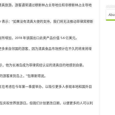
清真旅游。游客通常通过穆斯林占主导地位和非穆斯林占主导地
Abu
 Abubakar 表示：“如果没有清真大使的支持，我们将无法推动菲律宾穆斯
加，2018 年该国出口此类产品价值 5.6 亿美元。
更多来自邻国的游客，因为清真食品市场预计在不久的将来将增
表示，他为长滩岛成为菲律宾经认证的清真目的地感到自豪。
的游客来到岛上，”包蒂斯塔说。
TBA 正在考虑在今年第一季度举办，以吸引更多人参观本地和国外目
正在庆祝世界旅游日。但我们计划更改日期，以便更多的人可以利