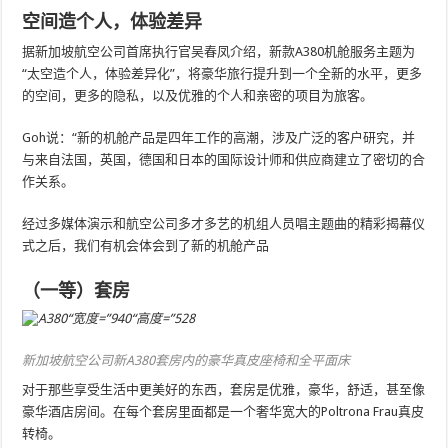
空间造个人，体验差异
据新加坡航空公司首席执行官吴春凤介绍，新款A380机舱服务主题为
“太空造个人，体验差异化”，将豪华旅行提升到一个全新的水平，更多
的空间，更多的隐私，以及优雅的个人和亲密的项目为旅客。
Goh说：“新的机舱产品是四年工作的高潮，涉及广泛的客户研究，并
与来自法国，英国，德国和日本的国际设计师和供应商建立了密切的合
作关系。
经过多媒体演示和航空公司多才多艺的机组人员唱主题曲的精彩揭幕仪
式之后，我们有机会体会到了新的机舱产品
（一等）套房
新加坡航空公司新A380套房内的豪华真皮座椅和全平面床
对于那些享受生活中更美好的东西，套房是优雅，豪华，舒适，甚至像
豪华酒店房间。在每个套房里面都是一个奢华宽大的Poltrona Frau真皮
转椅。