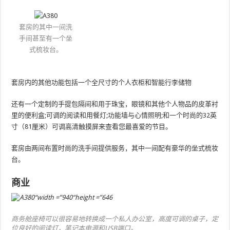
套房的其中一间洗
手间甚至有一个坐
式梳妆台。
套房内的其他功能包括一个全尺寸的个人衣柜和智能行李储物
还有一个定制的手提包隔间和用于珠宝，眼镜和其他个人物品的皮革衬
里的便利盒;可调的阅读和用餐灯;功能墙与心情照明;和一个时尚的32英
寸（81厘米）可调高清触摸屏来查看您最喜爱的节目。
套房由两间布置时尚的洗手间提供服务，其中一间配有豪华的坐式梳妆
台。
商业
商务舱座椅可以很容易地转换成一个私人办公室，高度可调的桌子，定
位良好的阅读灯，笔记本电源和USB端口。