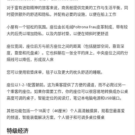
对于富有进取精神的旅客来说，商务舱提供完美的工作与生活平衡，同
时提供额外的舒适和隐私，并配有必要的设施，以便在船上工作
小屋有一个轻松的氛围。座位由长毛绒Poltrona Frau皮革制成，带有较
大的后壳以增加隐私，以及内部衬垫，以便在倾斜时更舒适
座位宽阔，座位后方与前方座位之间的距离（包括腿部空间，靠背深
度，靠垫和托盘桌）。它也斜躺在一张全平的床上，中央座位之间的分
隔线可以降低，形成双人床
您可以使用软垫床单，毯子以及更大的枕头舒适的睡眠。
座位以1-2-1配置朝前。这为乘客提供了方便的通道，而不必爬过另一
个乘客的座位。如果你需要工作，你的座位可以很容易地转换成办公桌
高度可调的桌子，智能定位的阅读灯，笔记本电脑电源和USB端口。
其他功能包括一个18英寸（46厘米）个人高清触摸屏，观看您最喜爱
的频道，智能装载解决方案，个人镜子和可调多桌位餐桌
特级经济