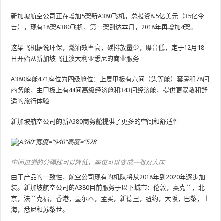
新加坡航空公司正在增加5架新A380飞机，总投资8.5亿美元（35亿令
吉），现有18架A380飞机，第一架到达本月，2018年再增加4架。
这架飞机据说环保，燃油效率高，碳排放量少，噪音低，定于12月18
日开始从新加坡飞往澳大利亚悉尼的商业服务
A380座舱471座位为四级舱位：上层甲板有六间（头等舱）套房和78间
商务舱，主甲板上有44间高级经济舱和343间经济舱，提供更宽敞和舒
适的旅行体验
新加坡航空公司的新A380商务舱提供了更多的空间和舒适性
中间过道的分隔线可以降低，座位可以变成一张双人床
由于产品的一致性，航空公司现有的机队将从2018年到2020年逐步加
装。新加坡航空公司的A380目前服务于以下城市：伦敦，奥克兰，北
京，法兰克福，香港，墨尔本，孟买，新德里，纽约，大阪，巴黎，上
海，悉尼和苏黎世。