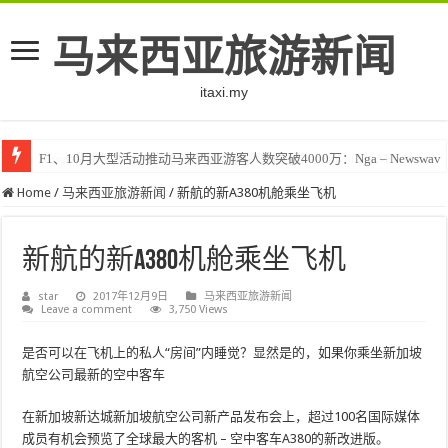
马来西亚旅游新闻
itaxi.my
F1、10月大型活动推动马来西亚游客人数突破4000万：Nga – Newswav
Klook客路将印度和中东创作者聚集在马来西亚 – TravelBiz Monitor
Home
/
马来西亚旅游新闻
/
新航的新A380机舱乘坐飞机
新航的新A380机舱乘坐飞机
star
2017年12月9日
马来西亚旅游新闻
Leave a comment
3,750 Views
是否可以在飞机上的私人“房间”内睡觉？显然是的，如果你乘坐新加坡
航空公司最新的空中客车
在新加坡新达城新加坡航空公司新产品发布会上，超过100名国际媒体
成员有机会预览了全球最大的客机 – 空中客车A380的新改进版。