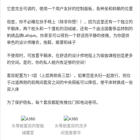
它是完全可调的，使用一个用户友好的控制面板，各种坐和斜躺的位置
但是，你不必睡在扶手椅上（除非你想！），因为这里还有一个独立的
平躺床，两个枕头和一个蓬松的羽绒被，还有一个由法国奢侈品特制的
刺绣品牌Lalique。你甚至可以得到一个舒适而平静的夜晚，为你提供
单色的设计师睡衣，拖鞋，眼罩和袜子
不使用时，可放置平躺床，在舒适的设计师地毯上为瑜伽课程创造更多
的空间。是的，你的私人舱内有足够的空间！
套房配置为1-1层（上层两侧各三层），如果您是夫妇一起旅行，则位
于过道两侧的前两间套房之间的中央隔板可以降低，使平床转换成一张
双人床
为了保护隐私，每个套房都配有推拉门和电动卷帘。
头等舱套房的智能
头等舱套房的洗手
储藏室
间宽敞豪华