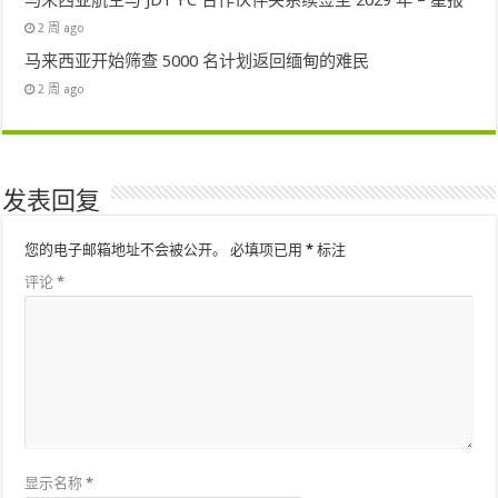
马来西亚航空与 JDT FC 合作伙伴关系续签至 2029 年 – 星报
2 周 ago
马来西亚开始筛查 5000 名计划返回缅甸的难民
2 周 ago
发表回复
您的电子邮箱地址不会被公开。
必填项已用
*
标注
评论
*
显示名称
*