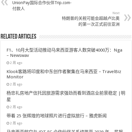
UnionPay国际合作伙伴Trip.com-
付款人
Next
特朗普的关税可能会超越卢比奥
的第一次正式前往亚洲
Related Articles
F1、10月大型活动推动马来西亚游客人数突破4000万：Nga
– Newswav
2 周 ago
Klook客路将印度和中东创作者聚集在马来西亚 – TravelBiz
Monitor
2 周 ago
杨忠礼房地产信托因旅游需求强劲而看到酒店业前景稳定 |明
星
2 周 ago
带着 25 张辉煌的地球照片进行虚拟旅行 – 雅虎新闻
2 周 ago