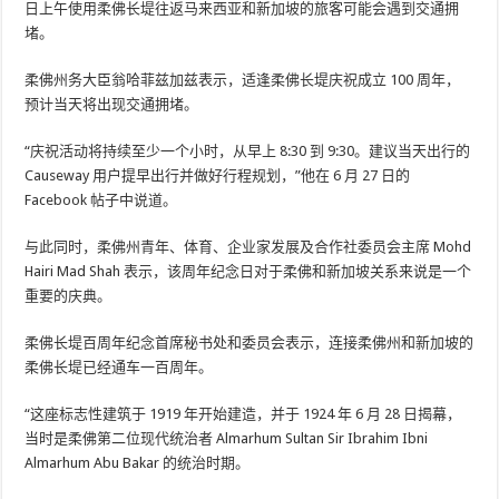
日上午使用柔佛长堤往返马来西亚和新加坡的旅客可能会遇到交通拥
堵。
柔佛州务大臣翁哈菲兹加兹表示，适逢柔佛长堤庆祝成立 100 周年，
预计当天将出现交通拥堵。
“庆祝活动将持续至少一个小时，从早上 8:30 到 9:30。建议当天出行的
Causeway 用户提早出行并做好行程规划，”他在 6 月 27 日的
Facebook 帖子中说道。
与此同时，柔佛州青年、体育、企业家发展及合作社委员会主席 Mohd
Hairi Mad Shah 表示，该周年纪念日对于柔佛和新加坡关系来说是一个
重要的庆典。
柔佛长堤百周年纪念首席秘书处和委员会表示，连接柔佛州和新加坡的
柔佛长堤已经通车一百周年。
“这座标志性建筑于 1919 年开始建造，并于 1924 年 6 月 28 日揭幕，
当时是柔佛第二位现代统治者 Almarhum Sultan Sir Ibrahim Ibni
Almarhum Abu Bakar 的统治时期。