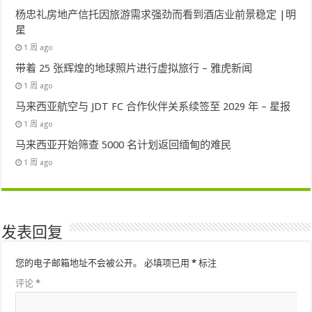
杨忠礼房地产信托因旅游需求强劲而看到酒店业前景稳定 |明
星
1 周 ago
带着 25 张辉煌的地球照片进行虚拟旅行 – 雅虎新闻
1 周 ago
马来西亚航空与 JDT FC 合作伙伴关系续签至 2029 年 – 星报
1 周 ago
马来西亚开始筛查 5000 名计划返回缅甸的难民
1 周 ago
发表回复
您的电子邮箱地址不会被公开。
必填项已用
*
标注
评论
*