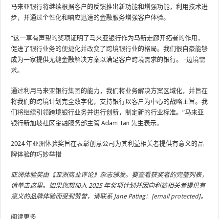
马来亚银行将继续根据客户的反馈推出新功能和增强功能，利用技术进
步，并通过个性化和响应迅速的金融服务增强客户体验。
“这一享有声望的奖项证明了马来亚银行作为马新走廊开拓者的作用，
促进了银行业务的便捷化并改变了跨境银行业的格局。我们很自豪能够
成为一家提供无缝金融解决方案以满足客户跨境需求的银行。 -边境需
求。
通过利用马来亚银行集团的能力，我们将业务解决方案区域化，并旨在
将我们的跨境计划完全数字化，支持银行以客户为中心的战略主旨。我
们将继续引领跨境银行业务并进行创新，制定新的行业标准。”马来亚
银行新加坡社区金融服务部主管 Adam Tan 先生表示。
2024 年亚洲体验奖旨在表彰创意公司为其利益相关者提供有意义的品
牌体验的巧妙举措
亚洲体验奖由《亚洲商业评论》杂志颁发。要查看获奖者的完整列表，
请单击
这里
。如果您想加入 2025 年奖项计划并因向利益相关者提供有
意义的品牌体验而受到赞誉，请联系 Jane Patiag：
[email protected]
。
阅读更多