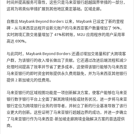
时间并提高服务可靠性，这些只是马来亚银行超越国界举措的一部分，
这将为将类似举措扩展到其他地区奠定基础。区域走廊。
自推出 Maybank Beyond Borders 以来，Maybank 已设定了新的里程
碑 – 从马来西亚远程开设新元账户的马来西亚客户数量增加了 96%，
实时跨境汇款交易量增加了 41%和转账，M2U 应用程序的用户采用率
高达 690%。
与此同时，Maybank Beyond Borders 还通过增加交易量和扩大跨境客
户群，为该银行的收入增长做出了贡献。它还通过改进后端流程和减少
处理时间提高了效率并节省了更多成本，这使得该银行能够为马来西亚
马来亚银行的即时资金转账提供永久费用豁免，并为马来西亚其他银行
提供 2 新加坡元的低费用。
马来亚银行的区域视图功能是一项创新解决方案，使客户能够在马来亚
银行数字银行平台上全面了解其跨境持股或财务状况，进一步将马来亚
银行定位为跨境银行业务的领导者，并树立了新的行业基准导致了该行
业更大的创新。这些证明了马来亚银行超越边界的成功，并进一步确立
了马来亚银行作为马来西亚-新加坡走廊跨境金融解决方案的首选提供
商。