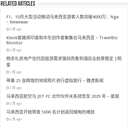
Related Articles
F1、10月大型活动推动马来西亚游客人数突破4000万：Nga
– Newswav
2 周 ago
Klook客路将印度和中东创作者聚集在马来西亚 – TravelBiz
Monitor
2 周 ago
杨忠礼房地产信托因旅游需求强劲而看到酒店业前景稳定 |明
星
2 周 ago
带着 25 张辉煌的地球照片进行虚拟旅行 – 雅虎新闻
2 周 ago
马来西亚航空与 JDT FC 合作伙伴关系续签至 2029 年 – 星报
2 周 ago
马来西亚开始筛查 5000 名计划返回缅甸的难民
2 周 ago