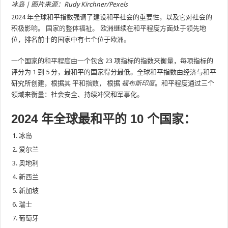
冰岛 | 图片来源：Rudy Kirchner/Pexels
2024 年全球和平指数强调了建设和平社会的重要性，以及它对社会的
积极影响。
国家的整体福祉。
欧洲继续在和平程度方面处于领先地
位，排名前十的国家中有七个位于欧洲。
一个国家的和平程度由一个包含 23 项指标的指数来衡量，每项指标的
评分为 1 到 5 分，最和平的国家得分最低。全球和平指数由经济与和平
研究所创建，根据其
平和指数，
根据
福布斯印度
。和平程度通过三个
领域来衡量：社会安全、持续冲突和军事化。
2024 年全球最和平的 10 个国家：
冰岛
爱尔兰
奥地利
新西兰
新加坡
瑞士
葡萄牙