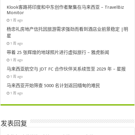
Klook客路将印度和中东创作者聚集在马来西亚 – TravelBiz
Monitor
1 周 ago
杨忠礼房地产信托因旅游需求强劲而看到酒店业前景稳定 |明
星
1 周 ago
带着 25 张辉煌的地球照片进行虚拟旅行 – 雅虎新闻
1 周 ago
马来西亚航空与 JDT FC 合作伙伴关系续签至 2029 年 – 星报
1 周 ago
马来西亚开始筛查 5000 名计划返回缅甸的难民
1 周 ago
发表回复