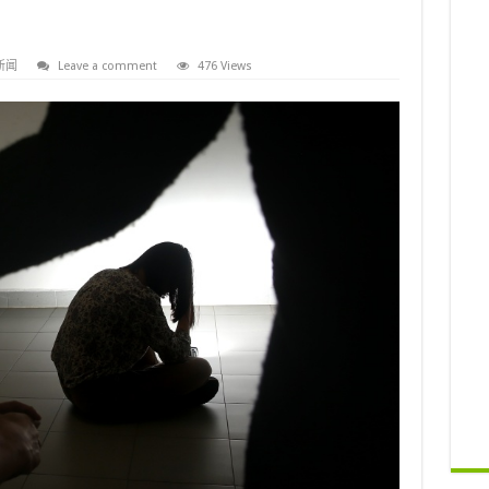
新闻
Leave a comment
476 Views