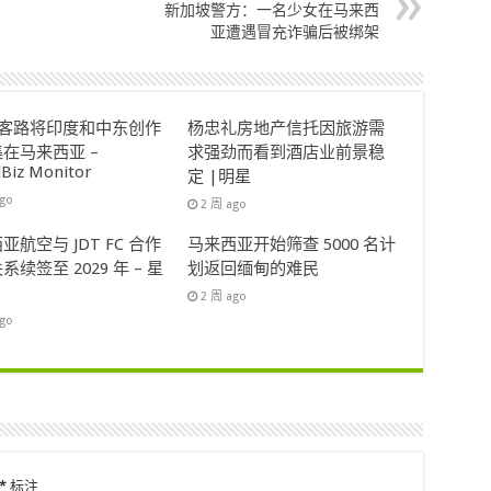
新加坡警方：一名少女在马来西
亚遭遇冒充诈骗后被绑架
ok客路将印度和中东创作
杨忠礼房地产信托因旅游需
在马来西亚 –
求强劲而看到酒店业前景稳
lBiz Monitor
定 |明星
ago
2 周 ago
亚航空与 JDT FC 合作
马来西亚开始筛查 5000 名计
系续签至 2029 年 – 星
划返回缅甸的难民
2 周 ago
ago
*
标注