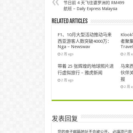
节日前 4 天飞往婆罗洲的 RM499
航班 – Daily Express Malaysia
Related Articles
F1、10月大型活动推动马来
Klo
西亚游客人数突破4000万：
者聚集
Nga – Newswav
Trave
2 周 ago
2 周 
带着 25 张辉煌的地球照片进
马来西
行虚拟旅行 – 雅虎新闻
伙伴关
报
2 周 ago
2 周 
发表回复
您的电子邮箱地址不会被公开。
必填项已用