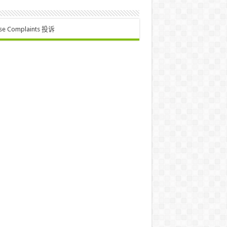
se Complaints 投诉