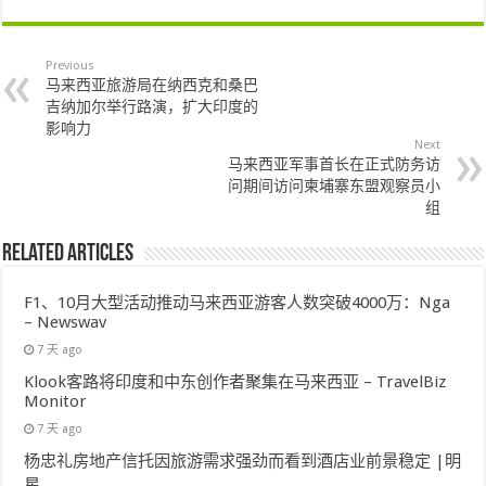
Previous
马来西亚旅游局在纳西克和桑巴
吉纳加尔举行路演，扩大印度的
影响力
Next
马来西亚军事​​首长在正式防务访
问期间访问柬埔寨东盟观察员小
组
Related Articles
F1、10月大型活动推动马来西亚游客人数突破4000万：Nga
– Newswav
7 天 ago
Klook客路将印度和中东创作者聚集在马来西亚 – TravelBiz
Monitor
7 天 ago
杨忠礼房地产信托因旅游需求强劲而看到酒店业前景稳定 |明
星