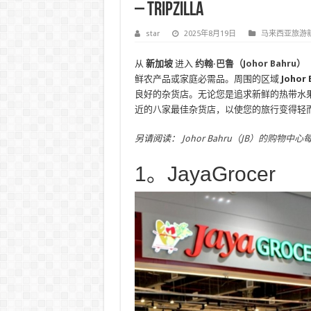
– Tripzilla
star
2025年8月19日
马来西亚旅游
从
新加坡
进入
约翰·巴鲁（Johor Bahru）
鲜农产品或家庭必需品。周围的区域
Johor
良好的杂货店。无论您是追求新鲜的热带水果
近的八家最佳杂货店，以使您的旅行变得轻
另请阅读：
Johor Bahru（JB）的购物
1。JayaGrocer