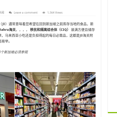
新闻
Leave a comment
1,564 Views
（JB）通常意味着您希望在回到新加坡之前库存当地的食品，新
 Bahru海关
，，，，
移民和隔离综合体（CIQ）
装满方便且储存
，马来西亚小吃还是负担得起的每日必需品，这都是JB海关附
而易举。
中心每个新加坡必须参观