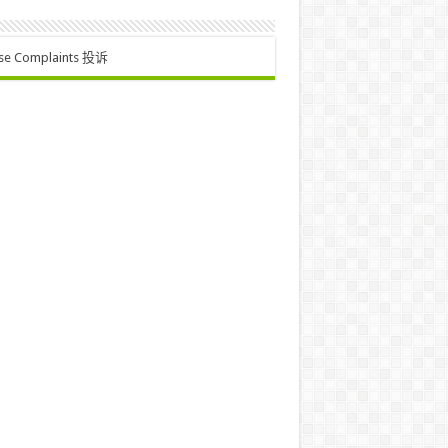
se Complaints 投诉