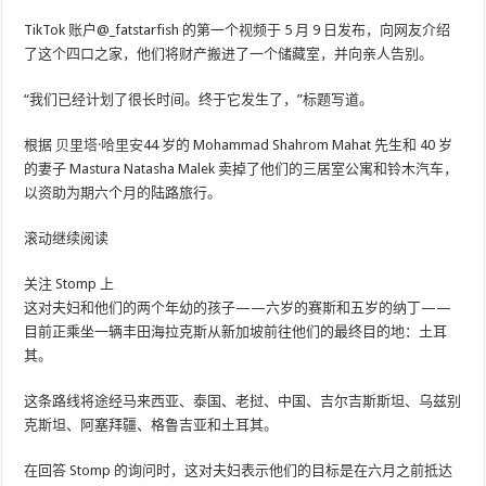
TikTok 账户@_fatstarfish 的第一个视频于 5 月 9 日发布，向网友介绍
了这个四口之家，他们将财产搬进了一个储藏室，并向亲人告别。
“我们已经计划了很长时间。终于它发生了，”标题写道。
根据
贝里塔·哈里安
44 岁的 Mohammad Shahrom Mahat 先生和 40 岁
的妻子 Mastura Natasha Malek 卖掉了他们的三居室公寓和铃木汽车，
以资助为期六个月的陆路旅行。
滚动继续阅读
关注 Stomp 上
这对夫妇和他们的两个年幼的孩子——六岁的赛斯和五岁的纳丁——
目前正乘坐一辆丰田海拉克斯从新加坡前往他们的最终目的地：土耳
其。
这条路线将途经马来西亚、泰国、老挝、中国、吉尔吉斯斯坦、乌兹别
克斯坦、阿塞拜疆、格鲁吉亚和土耳其。
在回答 Stomp 的询问时，这对夫妇表示他们的目标是在六月之前抵达