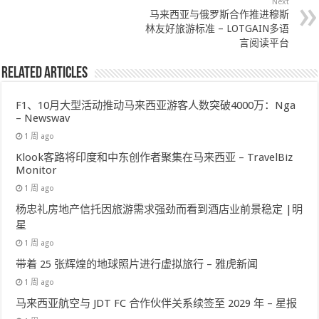
Next
马来西亚与俄罗斯合作推进穆斯
林友好旅游标准 – LOTGAIN多语
言阅读平台
Related Articles
F1、10月大型活动推动马来西亚游客人数突破4000万：Nga
– Newswav
1 周 ago
Klook客路将印度和中东创作者聚集在马来西亚 – TravelBiz
Monitor
1 周 ago
杨忠礼房地产信托因旅游需求强劲而看到酒店业前景稳定 |明
星
1 周 ago
带着 25 张辉煌的地球照片进行虚拟旅行 – 雅虎新闻
1 周 ago
马来西亚航空与 JDT FC 合作伙伴关系续签至 2029 年 – 星报