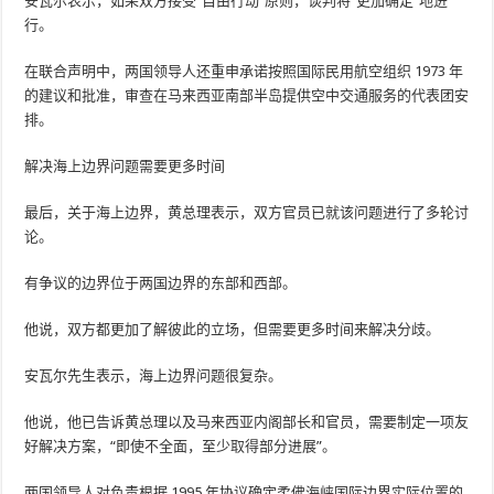
安瓦尔表示，如果双方接受“自由行动”原则，谈判将“更加确定”地进
行。
在联合声明中，两国领导人还重申承诺按照国际民用航空组织 1973 年
的建议和批准，审查在马来西亚南部半岛提供空中交通服务的代表团安
排。
解决海上边界问题需要更多时间
最后，关于海上边界，黄总理表示，双方官员已就该问题进行了多轮讨
论。
有争议的边界位于两国边界的东部和西部。
他说，双方都更加了解彼此的立场，但需要更多时间来解决分歧。
安瓦尔先生表示，海上边界问题很复杂。
他说，他已告诉黄总理以及马来西亚内阁部长和官员，需要制定一项友
好解决方案，“即使不全面，至少取得部分进展”。
两国领导人对负责根据 1995 年协议确定柔佛海峡国际边界实际位置的