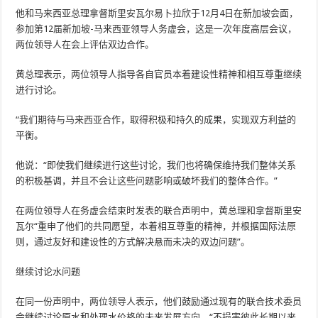
他和马来西亚总理拿督斯里安瓦尔易卜拉欣于12月4日在新加坡会面，
参加第12届新加坡-马来西亚领导人务虚会，这是一次年度高层会议，
两位领导人在会上评估双边合作。
黄总理表示，两位领导人指导各自官员本着建设性精神和相互尊重继续
进行讨论。
“我们期待与马来西亚合作，取得积极和持久的成果，实现双方利益的
平衡。
他说：“即使我们继续进行这些讨论，我们也将确保维持我们整体关系
的积极基调，并且不会让这些问题影响或破坏我们的整体合作。”
在两位领导人在务虚会结束时发表的联合声明中，黄总理和拿督斯里安
瓦尔“重申了他们的共同愿望，本着相互尊重的精神，并根据国际法原
则，通过友好和建设性的方式解决悬而未决的双边问题”。
继续讨论水问题
在同一份声明中，两位领导人表示，他们鼓励通过现有的联合技术委员
会继续讨论原水和处理水价格的未来发展方向，“不损害彼此长期以来