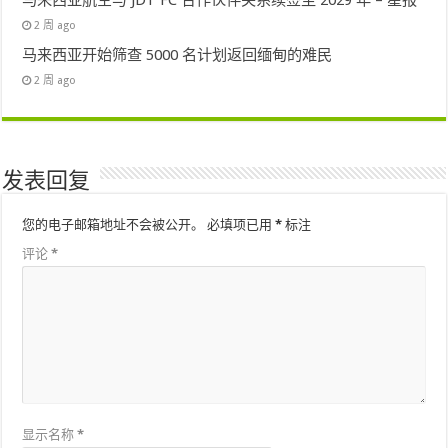
马来西亚航空与 JDT FC 合作伙伴关系续签至 2029 年 – 星报
2 周 ago
马来西亚开始筛查 5000 名计划返回缅甸的难民
2 周 ago
发表回复
您的电子邮箱地址不会被公开。
必填项已用
*
标注
评论
*
显示名称
*