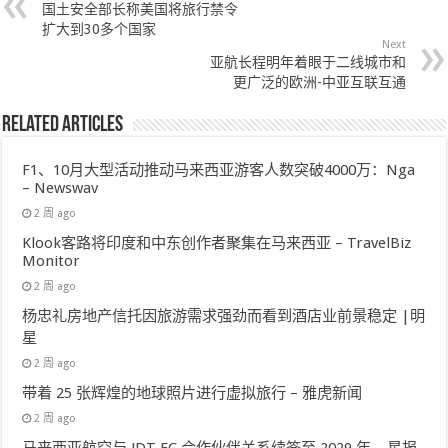
国土安全部长称美国将旅行禁令
扩大到30多个国家
Next
亚航长程明年着眼于二线城市和
更广泛的欧洲-中亚互联互通
Related Articles
F1、10月大型活动推动马来西亚游客人数突破4000万：Nga
– Newswav
2 周 ago
Klook客路将印度和中东创作者聚集在马来西亚 – TravelBiz
Monitor
2 周 ago
杨忠礼房地产信托因旅游需求强劲而看到酒店业前景稳定 |明
星
2 周 ago
带着 25 张辉煌的地球照片进行虚拟旅行 – 雅虎新闻
2 周 ago