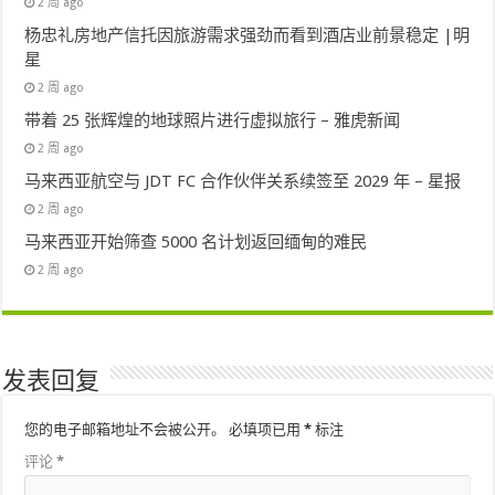
2 周 ago
杨忠礼房地产信托因旅游需求强劲而看到酒店业前景稳定 |明
星
2 周 ago
带着 25 张辉煌的地球照片进行虚拟旅行 – 雅虎新闻
2 周 ago
马来西亚航空与 JDT FC 合作伙伴关系续签至 2029 年 – 星报
2 周 ago
马来西亚开始筛查 5000 名计划返回缅甸的难民
2 周 ago
发表回复
您的电子邮箱地址不会被公开。
必填项已用
*
标注
评论
*