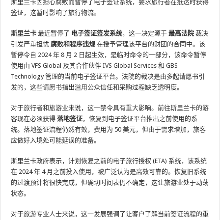
斯里兰卡因担心腐败而暂停了电子签证系统，要求旅行者在抵达时获得
签证，这暂时影响了旅行物流。
斯里兰卡
最近暂停了
电子签证签发系统
，这一决定源于
最高法院
裁决
引发严重担忧
腐败和程序违规
在授予管理该平台的财团的合同中。该
暂停令自 2024 年 8 月 2 日起生效，是临时命令的一部分，该命令暂停
使用由 VFS Global 及其合作伙伴 IVS Global Services 和 GBS
Technology 管理的当前电子签证平台。法院的裁决是由多起请愿书引
发的，这些请愿书指出滥用公众信任和采购过程缺乏透明度。
对于旅行者和旅游业来说，这一禁令具有重大影响。前往斯里兰卡的游
客现在必须获得
落地签证
，恢复到电子签证平台推出之前使用的系
统。落地签证流程仍然有效，费用为 50 美元，但由于需求增加，旅客
应做好入境处可能延误的准备。
斯里兰卡政府表示，计划恢复之前的电子旅行授权 (ETA) 系统，该系统
在 2024 年 4 月之前投入使用，被广泛认为是高效可靠的。恢复旧系统
的过渡预计将很快完成，但确切时间表仍不确定，这让旅游业处于动荡
状态。
对于旅游专业人士来说，这一发展强调了让客户了解当前签证流程的重