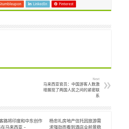
Stumbleupon
LinkedIn
Pinterest
Next
马来西亚官员：中国游客人数激
增展现了两国人民之间的紧密联
系
ok客路将印度和中东创作
杨忠礼房地产信托因旅游需
在马来西亚 –
求强劲而看到酒店业前景稳