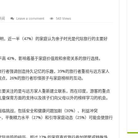
新闻
Leave a comment
543 Views
最新研究表明，近一半（47%）的家庭认为亲子时光是代际旅行的主要好
高 43%，影响着基于家庭价值观和亲密关系的旅行选择。
旅行者强调创造持久记忆的乐趣，39%的旅行者重视与远方家人
观点，26%的旅行者珍惜孩子与家庭榜样的互动。
主要关注的是与远方家人重新建立联系，而在印度，游客的重点
儿童保育方面的支持以及孩子们向父母以外的榜样学习的机会。
临挑战，包括安全和健康问题加剧（30%）、利益冲突
外，平衡精力水平（27%）和引导家庭动态（25%）可能会使旅行
际共鸣的经历。超过 27% 的家庭喜欢旅行参加团聚或特殊场