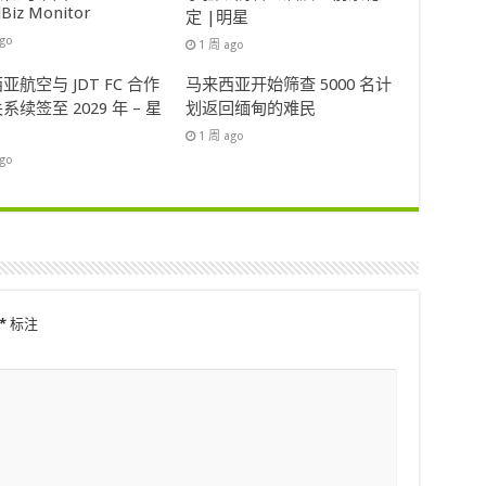
lBiz Monitor
定 |明星
ago
1 周 ago
亚航空与 JDT FC 合作
马来西亚开始筛查 5000 名计
系续签至 2029 年 – 星
划返回缅甸的难民
1 周 ago
ago
*
标注