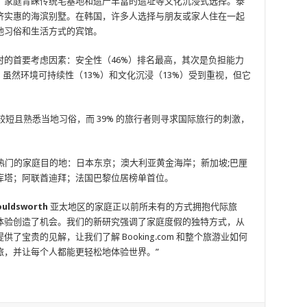
，家庭青睐传统宅基地和遗产丰富的遗址等文化沉浸式选择。泰
济实惠的海滨别墅。在韩国，许多人选择与朋友或家人住在一起
地习俗和生活方式的宾馆。
的首要考虑因素：安全性（46%）排名最高，其次是负担能力
。虽然环境可持续性（13%）和文化沉浸（13%）受到重视，但它
较短且熟悉当地习俗，而 39% 的旅行者则寻求国际旅行的刺激，
门和最热门的家庭目的地：日本东京；澳大利亚黄金海岸；新加坡;巴厘
库塔；阿联酋迪拜；法国巴黎位居榜单首位。
uldsworth
亚太地区的家庭正以前所未有的方式拥抱代际旅
体验创造了机会。我们的新研究强调了家庭度假的独特方式，从
宝贵的见解，让我们了解 Booking.com 和整个旅游业如何
旅，并让每个人都能更轻松地体验世界。”