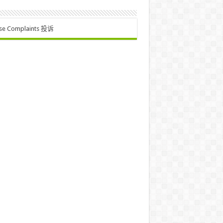
se Complaints 投诉