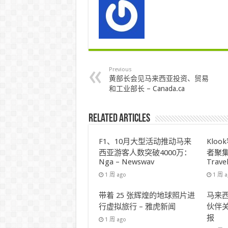
Previous
黄部长会见马来西亚投资、贸易
和工业部长 – Canada.ca
Related Articles
F1、10月大型活动推动马来
Klo
西亚游客人数突破4000万：
者聚集
Nga – Newswav
Trave
1 周 ago
1 周 
带着 25 张辉煌的地球照片进
马来西
行虚拟旅行 – 雅虎新闻
伙伴关
报
1 周 ago