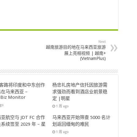
Next
越南旅游目的地在马来西亚旅游
展上亮相视频 | 越南+
(VietnamPlus)
ok客路将印度和中东创作
杨忠礼房地产信托因旅游需
在马来西亚 –
求强劲而看到酒店业前景稳
lBiz Monitor
定 |明星
ago
1 周 ago
亚航空与 JDT FC 合作
马来西亚开始筛查 5000 名计
系续签至 2029 年 – 星
划返回缅甸的难民
1 周 ago