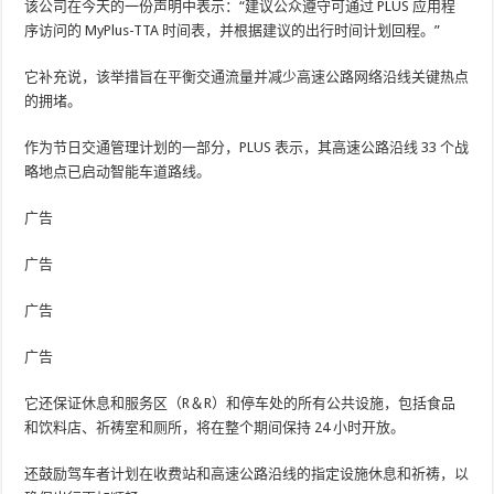
该公司在今天的一份声明中表示：“建议公众遵守可通过 PLUS 应用程
序访问的 MyPlus-TTA 时间表，并根据建议的出行时间计划回程。”
它补充说，该举措旨在平衡交通流量并减少高速公路网络沿线关键热点
的拥堵。
作为节日交通管理计划的一部分，PLUS 表示，其高速公路沿线 33 个战
略地点已启动智能车道路线。
广告
广告
广告
广告
它还保证休息和服务区（R＆R）和停车处的所有公共设施，包括食品
和饮料店、祈祷室和厕所，将在整个期间保持 24 小时开放。
还鼓励驾车者计划在收费站和高速公路沿线的指定设施休息和祈祷，以