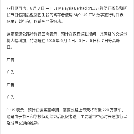
八打灵再也，6 月 3 日 — Plus Malaysia Berhad (PLUS) 敦促开斋节和延
长节日假期后返回巴生谷的驾车者使用 MyPLUS-TTA 数字旅行时间表
尽早计划行程，以避免严重拥堵。
这家高速公路特许经营商表示，预计在返程通勤期间，其网络的交通量
将大幅增加，特别是在 2026 年 6 月 4 日、5 日、6 日和 7 日等高峰
日。
广告
广告
广告
广告
PLUS 表示，预计在这些高峰期，高速公路上每天将有近 220 万辆车，
这是由于节日和学校假期结束后度假者返回主要城市中心时长途旅行以
及城际交通的推动。