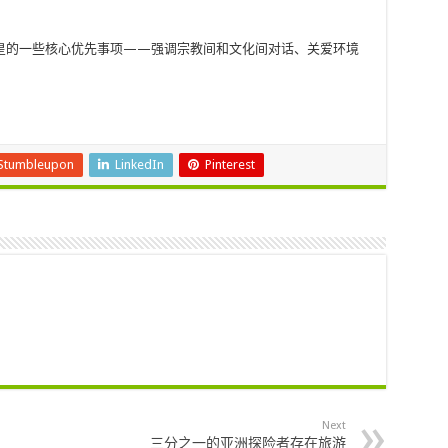
皇的一些核心优先事项——强调宗教间和文化间对话、关爱环境
Stumbleupon
LinkedIn
Pinterest
Next
三分之一的亚洲探险者存在旅游