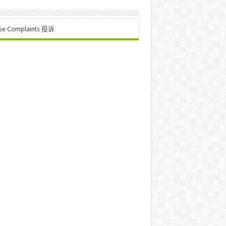
se Complaints 投诉