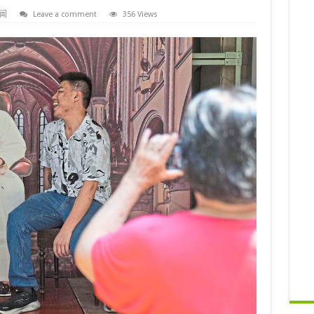
闻
Leave a comment
356 Views