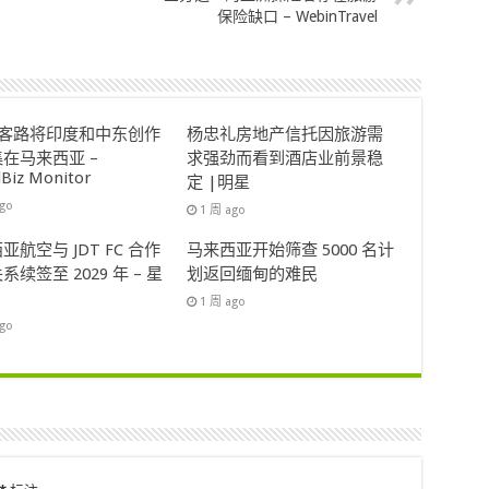
保险缺口 – WebinTravel
ok客路将印度和中东创作
杨忠礼房地产信托因旅游需
在马来西亚 –
求强劲而看到酒店业前景稳
lBiz Monitor
定 |明星
ago
1 周 ago
亚航空与 JDT FC 合作
马来西亚开始筛查 5000 名计
系续签至 2029 年 – 星
划返回缅甸的难民
1 周 ago
ago