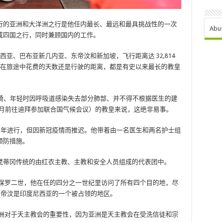
行的亚洲和大洋洲之行是他任内最长、最远和最具挑战性的一次
Abu
成四国之行，同时兼顾国内的工作。
印度尼西亚、巴布亚新几内亚、东帝汶和新加坡，飞行距离达 32,814
论是在旅途中花费的天数还是行驶的距离，都是有史以来最长的教皇
使用轮椅、年轻时因呼吸道感染失去部分肺部、并不得不根据医生的建
 月前往迪拜参加联合国气候会议）的教皇来说，这绝非易事。
20 年进行，但因新冠疫情而推迟。他带着由一名医生和两名护士组
预防措施。
梵蒂冈传统的由红衣主教、主教和安全人员组成的代表团中。
·保罗二世，他在任的四分之一世纪里访问了所有四个目的地，尽
，东帝汶是印度尼西亚的一个被占领的地区。
亚洲对于天主教会的重要性，因为亚洲是天主教会在受洗信徒和宗