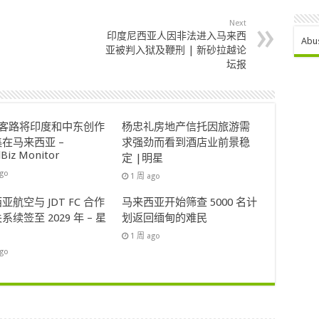
Next
印度尼西亚人因非法进入马来西
Abu
亚被判入狱及鞭刑 | 新砂拉越论
坛报
ok客路将印度和中东创作
杨忠礼房地产信托因旅游需
在马来西亚 –
求强劲而看到酒店业前景稳
lBiz Monitor
定 |明星
ago
1 周 ago
亚航空与 JDT FC 合作
马来西亚开始筛查 5000 名计
系续签至 2029 年 – 星
划返回缅甸的难民
1 周 ago
ago