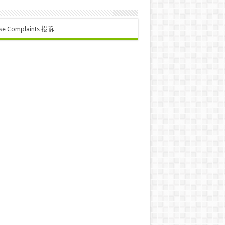
se Complaints 投诉