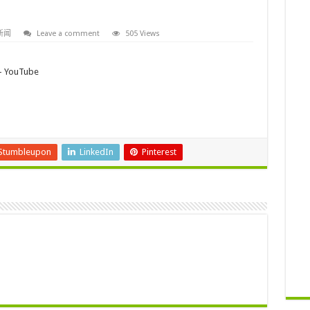
新闻
Leave a comment
505 Views
ouTube
Stumbleupon
LinkedIn
Pinterest