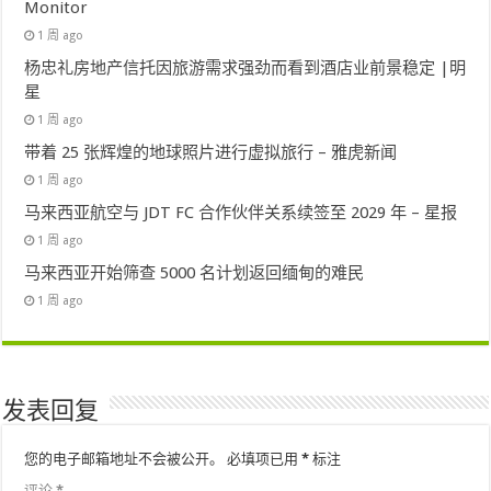
Monitor
1 周 ago
杨忠礼房地产信托因旅游需求强劲而看到酒店业前景稳定 |明
星
1 周 ago
带着 25 张辉煌的地球照片进行虚拟旅行 – 雅虎新闻
1 周 ago
马来西亚航空与 JDT FC 合作伙伴关系续签至 2029 年 – 星报
1 周 ago
马来西亚开始筛查 5000 名计划返回缅甸的难民
1 周 ago
发表回复
您的电子邮箱地址不会被公开。
必填项已用
*
标注
评论
*