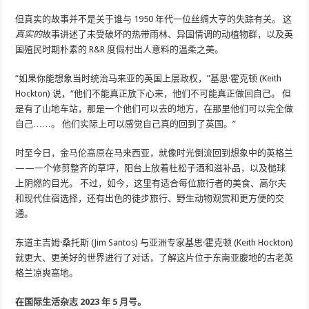
但真实的故事并不是关于谁与 1950 年代一位丝绸大亨的失踪有关。 这
真实的
故事讲述了未受破坏的热带雨林、异国情调的动植物群，以及英
国殖民时期朴素的 R&R 度假村出人意料的温柔之美。
“如果你能想象当时统治马来亚的英国上层政权，”基思·霍克顿 (Keith
Hockton) 说，“他们不能真正放下心来，他们不可能真正做回自己。 但
是有了山地车站，那是一个他们可以去的地方，在那里他们可以完全做
自己……。 他们实际上可以感觉自己真的回到了英国。”
时至今日，
金马伦高原
在马来西亚，就像时光倒流回到想象中的英格兰
——一个修剪整齐的草坪，阳台上放着杜松子酒和滋补品，以及槌球
上阴燃的目光。 不过，如今，这里有适合每位旅行者的美食、高尔夫
和现代住宿选择，还有出色的徒步旅行、野生动物观赏和更方便的交
通。
东道主吉姆·桑托斯 (Jim Santos) 与亚洲专家基思·霍克顿 (Keith Hockton)
就更大、更美好的世界进行了对话，了解这片位于东南亚腹地的古老英
格兰凉爽高地。
在
国际生活杂志 2023 年 5 月号。