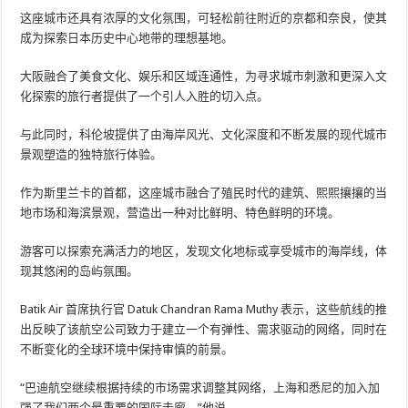
这座城市还具有浓厚的文化氛围，可轻松前往附近的京都和奈良，使其
成为探索日本历史中心地带的理想基地。
大阪融合了美食文化、娱乐和区域连通性，为寻求城市刺激和更深入文
化探索的旅行者提供了一个引人入胜的切入点。
与此同时，科伦坡提供了由海岸风光、文化深度和不断发展的现代城市
景观塑造的独特旅行体验。
作为斯里兰卡的首都，这座城市融合了殖民时代的建筑、熙熙攘攘的当
地市场和海滨景观，营造出一种对比鲜明、特色鲜明的环境。
游客可以探索充满活力的地区，发现文化地标或享受城市的海岸线，体
现其悠闲的岛屿氛围。
Batik Air 首席执行官 Datuk Chandran Rama Muthy 表示，这些航线的推
出反映了该航空公司致力于建立一个有弹性、需求驱动的网络，同时在
不断变化的全球环境中保持审慎的前景。
“巴迪航空继续根据持续的市场需求调整其网络，上海和悉尼的加入加
强了我们两个最重要的国际走廊，”他说。