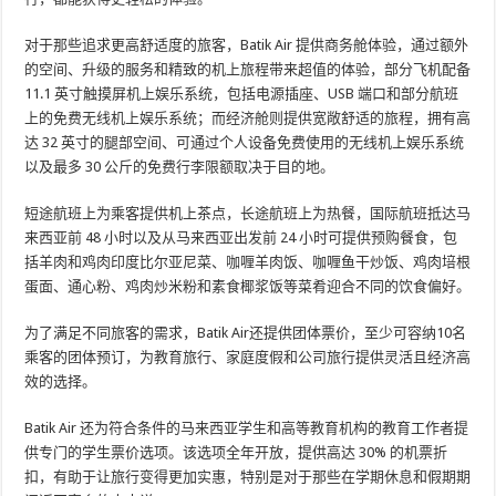
对于那些追求更高舒适度的旅客，Batik Air 提供商务舱体验，通过额外
的空间、升级的服务和精致的机上旅程带来超值的体验，部分飞机配备
11.1 英寸触摸屏机上娱乐系统，包括电源插座、USB 端口和部分航班
上的免费无线机上娱乐系统；而经济舱则提供宽敞舒适的旅程，拥有高
达 32 英寸的腿部空间、可通过个人设备免费使用的无线机上娱乐系统
以及最多 30 公斤的免费行李限额取决于目的地。
短途航班上为乘客提供机上茶点，长途航班上为热餐，国际航班抵达马
来西亚前 48 小时以及从马来西亚出发前 24 小时可提供预购餐食，包
括羊肉和鸡肉印度比尔亚尼菜、咖喱羊肉饭、咖喱鱼干炒饭、鸡肉培根
蛋面、通心粉、鸡肉炒米粉和素食椰浆饭等菜肴迎合不同的饮食偏好。
为了满足不同旅客的需求，Batik Air还提供团体票价，至少可容纳10名
乘客的团体预订，为教育旅行、家庭度假和公司旅行提供灵活且经济高
效的选择。
Batik Air 还为符合条件的马来西亚学生和高等教育机构的教育工作者提
供专门的学生票价选项。该选项全年开放，提供高达 30% 的机票折
扣，有助于让旅行变得更加实惠，特别是对于那些在学期休息和假期期