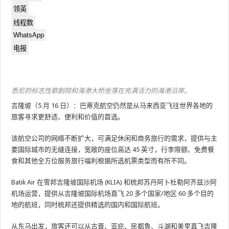
领英
线程数
WhatsApp
电报
悉尼的标志性歌剧院和海港大桥坐落在充满活力的海港沿岸。
吉隆坡（5 月 16 日）：巴蒂克航空仍然是从马来西亚飞往世界各地的
旅客寻求更舒适、便利和价值的首选。
该航空公司的网络不断扩大，可满足休闲和商务旅行的需求，提供与主
要国际城市的无缝连接，宽敞的座位高达 45 英寸，行李限额、免费餐
食和其他全方位服务旅行福利根据所选机票类型而有所不同。
Batik Air 在雪邦吉隆坡国际机场 (KLIA) 和梳邦苏丹阿卜杜勒阿齐兹沙阿
机场运营，提供从吉隆坡国际机场直飞 20 多个国家/地区 60 多个目的
地的航班，同时梳邦还提供精选的国内和国际航班。
从东马出发，旅客还可以从古晋、亚庇、民都鲁、斗湖和美里直飞吉隆