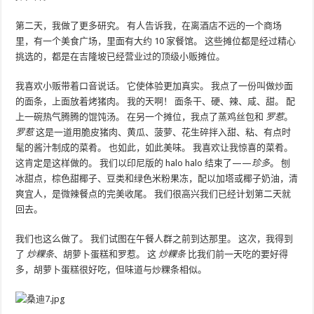
第二天，我做了更多研究。 有人告诉我，在离酒店不远的一个商场
里，有一个美食广场，里面有大约 10 家餐馆。 这些摊位都是经过精心
挑选的，都是在吉隆坡已经营业过的顶级小贩摊位。
我喜欢小贩带着口音说话。 它使体验更加真实。 我点了一份叫做炒面
的面条，上面放着烤猪肉。 我的天啊！ 面条干、硬、辣、咸、甜。 配
上一碗热气腾腾的馄饨汤。 在另一个摊位，我点了蒸鸡丝包和
罗惹
。
罗惹
这是一道用脆皮猪肉、黄瓜、菠萝、花生碎拌入甜、粘、有点时
髦的酱汁制成的菜肴。 也如此，如此美味。 我喜欢让我惊喜的菜肴。
这肯定是这样做的。 我们以印尼版的 halo halo 结束了——
珍多
。 刨
冰甜点，棕色甜椰子、豆类和绿色米粉果冻，配以加塔或椰子奶油，清
爽宜人，是微辣餐点的完美收尾。 我们很高兴我们已经计划第二天就
回去。
我们也这么做了。 我们试图在午餐人群之前到达那里。 这次，我得到
了
炒粿条
、胡萝卜蛋糕和罗惹。 这
炒粿条
比我们前一天吃的要好得
多，胡萝卜蛋糕很好吃，但味道与炒粿条相似。