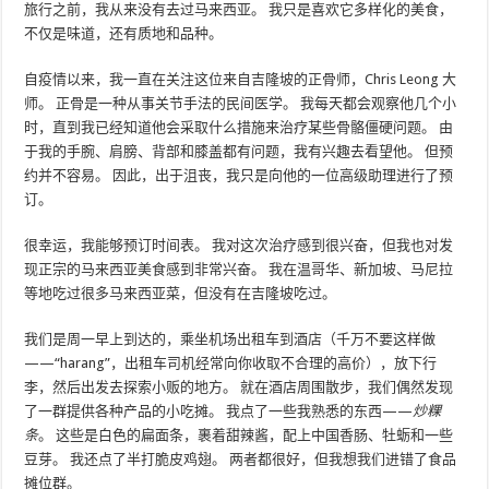
旅行之前，我从来没有去过马来西亚。 我只是喜欢它多样化的美食，
不仅是味道，还有质地和品种。
自疫情以来，我一直在关注这位来自吉隆坡的正骨师，Chris Leong 大
师。 正骨是一种从事关节手法的民间医学。 我每天都会观察他几个小
时，直到我已经知道他会采取什么措施来治疗某些骨骼僵硬问题。 由
于我的手腕、肩膀、背部和膝盖都有问题，我有兴趣去看望他。 但预
约并不容易。 因此，出于沮丧，我只是向他的一位高级助理进行了预
订。
很幸运，我能够预订时间表。 我对这次治疗感到很兴奋，但我也对发
现正宗的马来西亚美食感到非常兴奋。 我在温哥华、新加坡、马尼拉
等地吃过很多马来西亚菜，但没有在吉隆坡吃过。
我们是周一早上到达的，乘坐机场出租车到酒店（千万不要这样做
——“harang”，出租车司机经常向你收取不合理的高价），放下行
李，然后出发去探索小贩的地方。 就在酒店周围散步，我们偶然发现
了一群提供各种产品的小吃摊。 我点了一些我熟悉的东西——
炒粿
条
。 这些是白色的扁面条，裹着甜辣酱，配上中国香肠、牡蛎和一些
豆芽。 我还点了半打脆皮鸡翅。 两者都很好，但我想我们进错了食品
摊位群。