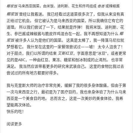
椰浆饭
马来西亚国菜，由米饭、迪利斯、花生和炸鸡组成
叁峇
或辣椒酱
椰浆饭
曾经让我着迷。 我已经看过这道菜很多次了，但我从来没有真
正给过它机会。 但它被认为是马来西亚的国菜，所以我确信它有它的
道理。 所以我们尝试了一下，结果就是炸弹！ 我将米饭、迪利斯、花
生、参巴酱或辣椒酱与脆皮炸鸡混合在一起，我不再想知道为什么
椰
浆饭
被许多人认为是他们的国菜。 这真是太棒了，我一降落马尼拉就
梦想着它。 我什至在这里的一家餐馆尝试过——嘘！ 太令人沮丧了！
对于甜点，我们以所谓的结束
艾斯红豆
，字面意思是“冰豆”，或者更常
见的是ABC，一种由红豆、果冻、糖浆和刨冰制成的止渴剂。 也非常
满足。 我当然应该带着更多的研究来武装自己。 这里的食物比我过去
尝试过的所有地方都要好得多。
我与克里斯大师的治疗非常完美，缓解了我的很多身体酸痛，但由于第
一次马来西亚之行，最初是为了医疗目的，我也亲身体验了为什么马来
西亚是一个美食目的地。 总而言之，这是一次美妙的美食体验，我希
望能再次体验。
快乐的吃！
阅读更多