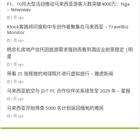
F1、10月大型活动推动马来西亚游客人数突破4000万：Nga
– Newswav
1 周 ago
Klook客路将印度和中东创作者聚集在马来西亚 – TravelBiz
Monitor
1 周 ago
杨忠礼房地产信托因旅游需求强劲而看到酒店业前景稳定 |明
星
1 周 ago
带着 25 张辉煌的地球照片进行虚拟旅行 – 雅虎新闻
1 周 ago
马来西亚航空与 JDT FC 合作伙伴关系续签至 2029 年 – 星报
1 周 ago
马来西亚开始筛查 5000 名计划返回缅甸的难民
1 周 ago