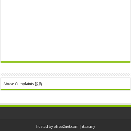
Abuse Complaints 投诉
hosted by
efree2net.com
|
itaxi.my