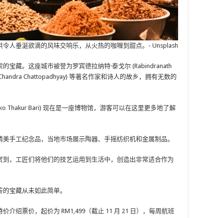
人垂涎欲滴的风味交响乐，从火热的咖喱到甜点。- Unsplash
。这座城市被誉为罗宾德拉纳特·泰戈尔 (Rabindranath
m Chandra Chattopadhyay) 等著名作家和诗人的故乡，拥有无数的
ko Thakur Bari) 现在是一座博物馆，游客可以在这里更多地了解
精美手工纪念品，当地市场展示陶器、手摇纺织机和金属制品。
赏到，工匠们将他们的技艺运用到生活中，创造出非常适合作为
答的宝藏从未如此简单。
票价，起价为 RM1,499（截止 11 月 21 日），每周航班