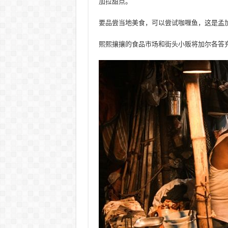
加拉甜点。
要品尝当地美食，可以尝试咖喱鱼，这是孟
熙熙攘攘的食品市场和街头小贩将加尔各答