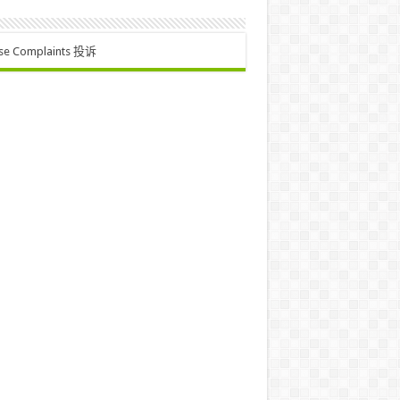
se Complaints 投诉