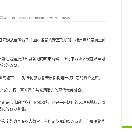
新闻
Leave a comment
542 Views
 月 2 日开通从吉隆坡飞往加尔各答的新直飞航班，标志着印度航空的
松舒适地连接到印度各地的城市网络，让马来西亚人现在甚至可
各答的奇观。
彩的城市——对任何旅行者来说都将是一次难忘的冒险之旅。
之城”，将丰富的遗产与充满活力的现代完美融合。
名的是宏伟的维多利亚纪念碑，这是一座雄伟的大理石地标，周
历史的有力象征。
桥和宁静的圣保罗大教堂，它们是英属印度的遗迹，与周围繁华