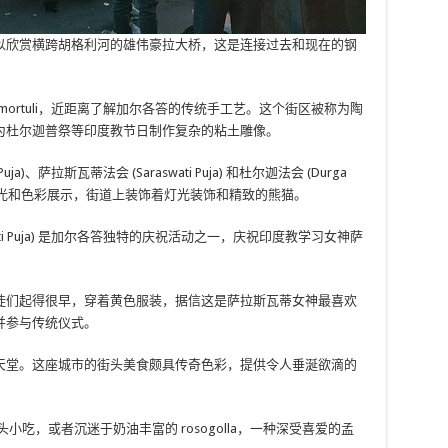
可以欣赏横跨胡格利河的雄伟豪拉大桥，这是连接过去和现在的钢
mortuli，近距离了解加尔各答的传统手工艺。这个街区被称为陶
为杜尔迦普祭等印度教节日制作复杂的粘土雕像。
)、萨拉斯瓦蒂法会 (Saraswati Puja) 和杜尔迦法会 (Durga
的灯光和色彩展示，街道上装饰着灯光装饰和精致的熊猫。
ati Puja) 是加尔各答独特的庆祝活动之一，庆祝印度教学习女神萨
徒们起得很早，穿着黄色服装，据信这是萨拉斯瓦蒂女神最喜欢
并参与传统仪式。
天堂。这座城市的街头美食颇具传奇色彩，提供令人垂涎欲滴的
小吃，或者沉迷于奶油丰富的 rosogolla，一种深受喜爱的孟