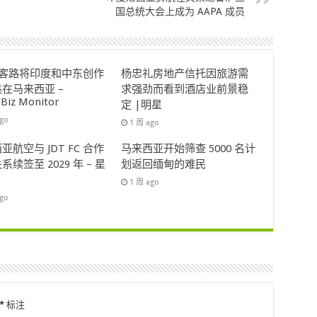
国总统大会上成为 AAPA 成员
ok客路将印度和中东创作
杨忠礼房地产信托因旅游需
在马来西亚 –
求强劲而看到酒店业前景稳
lBiz Monitor
定 |明星
ago
1 周 ago
亚航空与 JDT FC 合作
马来西亚开始筛查 5000 名计
系续签至 2029 年 – 星
划返回缅甸的难民
1 周 ago
ago
*
标注