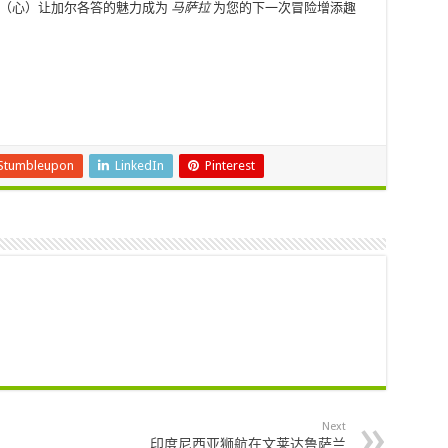
（心）让加尔各答的魅力成为
马萨拉
为您的下一次冒险增添趣
Stumbleupon
LinkedIn
Pinterest
Next
印度尼西亚狮航在文莱达鲁萨兰