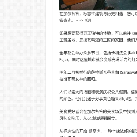
在加尔各答，标志性建筑与历史相遇 – 您
铁奇迹。 – 不飞溅
如果想要获得真正独特的体验，可以前往 Ku
工聚居地，是技艺精湛的工匠的家园，他们
全年都会举办众多节日，包括卡利法会 (Kali Puja
Puja)，届时这座城市就会变成充满活力
明年二月初举行的萨拉斯瓦蒂普伽 (Sarasw
拉斯瓦蒂女神的回归。
人们以盛大的场面和表演庆祝公共假期。信
的颜色。他们沉迷于分享黄色糖果和小吃，
美食爱好者会在加尔各答的美食场景中找到
风味交响乐，从火热咖喱到甜食。
从标志性的开始
普奇卡
，一种辛辣浓郁的街头