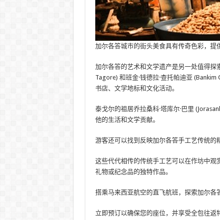
加尔各答城市的街头美食具有传奇色彩，提供令
加尔各答的艺术和文学遗产是另一处值得探索的宝藏
Tagore) 和班金·钱德拉·查托帕迪亚 (Banki
书店、文学地标和文化活动。
泰戈尔的祖居乔拉桑科·塔库尔·巴里 (Jorasan
他的生活和文学贡献。
游客还可以找到反映加尔各答手工艺传统的
这些代代相传的传统手工艺可以在作坊中观
礼物或纪念品的独特作品。
搭乘马来西亚航空的直飞航班，探索加尔各
立即预订以确保您的座位，并享受全包往返特价介绍