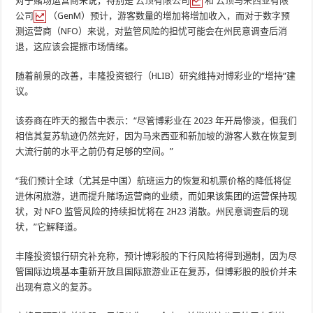
对于赌场运营商来说，特别是
云顶有限公司
和
云顶马来西亚有限
公司
（GenM）预计，游客数量的增加将增加收入，而对于数字预
测运营商（NFO）来说，对监管风险的担忧可能会在州民意调查后消
退，这应该会提振市场情绪。
随着前景的改善，丰隆投资银行（HLIB）研究维持对博彩业的“增持”建
议。
该券商在昨天的报告中表示：“尽管博彩业在 2023 年开局惨淡，但我们
相信其复苏轨迹仍然完好，因为马来西亚和新加坡的游客人数在恢复到
大流行前的水平之前仍有足够的空间。”
“我们预计全球（尤其是中国）航班运力的恢复和机票价格的降低将促
进休闲旅游，进而提升赌场运营商的业绩，而如果该集团的运营保持现
状，对 NFO 监管风险的持续担忧将在 2H23 消散。州民意调查后的现
状，”它解释道。
丰隆投资银行研究补充称，预计博彩股的下行风险将得到遏制，因为尽
管国际边境基本重新开放且国际旅游业正在复苏，但博彩股的股价并未
出现有意义的复苏。