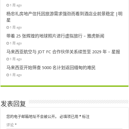
1 周 ago
杨忠礼房地产信托因旅游需求强劲而看到酒店业前景稳定 |明
星
1 周 ago
带着 25 张辉煌的地球照片进行虚拟旅行 – 雅虎新闻
1 周 ago
马来西亚航空与 JDT FC 合作伙伴关系续签至 2029 年 – 星报
1 周 ago
马来西亚开始筛查 5000 名计划返回缅甸的难民
1 周 ago
发表回复
您的电子邮箱地址不会被公开。
必填项已用
*
标注
评论
*