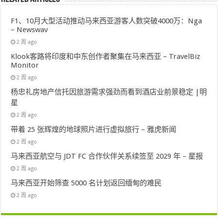
F1、10月大型活动推动马来西亚游客人数突破4000万：Nga
– Newswav
2 周 ago
Klook客路将印度和中东创作者聚集在马来西亚 – TravelBiz
Monitor
2 周 ago
杨忠礼房地产信托因旅游需求强劲而看到酒店业前景稳定 |明
星
2 周 ago
带着 25 张辉煌的地球照片进行虚拟旅行 – 雅虎新闻
2 周 ago
马来西亚航空与 JDT FC 合作伙伴关系续签至 2029 年 – 星报
2 周 ago
马来西亚开始筛查 5000 名计划返回缅甸的难民
2 周 ago