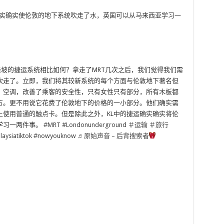
确实确实使伦敦的地下系统吹走了水，英国可以从马来西亚学习一
坡的捷运系统相比如何？拿走了MRT几次之后，我们觉得我们需
吹走了。立即，我们将其较新系统的每个方面与伦敦地下著名但
，空调，改善了乘客的安全性，只有女性只有部分，所有木板都
方。更不用说它花费了伦敦地下的价格的一小部分。他们确实需
上使用普通的触点卡。但是除此之外，KL中的捷运确实确实将伦
学习一两件事。
#MRT
#Londonunderground
＃运输
＃旅行
aysiatiktok
#nowyouknow
♬原始声音 – 后背搜索者