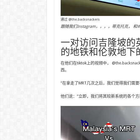
通过
@the.backsnackers
跟随我们
Instagram
，，，，
蒂克托克
， 和
W
一对访问吉隆坡的
的地铁和伦敦地下
在他们在tiktok上的视频中，
@the.backsnac
西。
“在拿走了MRT几次之后，我们觉得我们需
他们说：“立即，我们将其较新系统的各个方