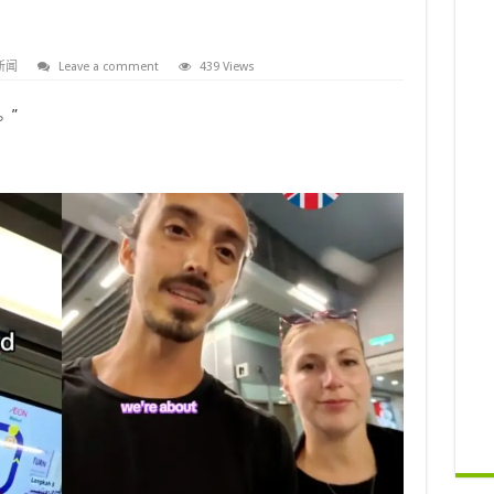
新闻
Leave a comment
439 Views
。”