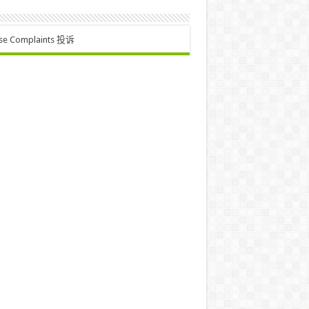
se Complaints 投诉