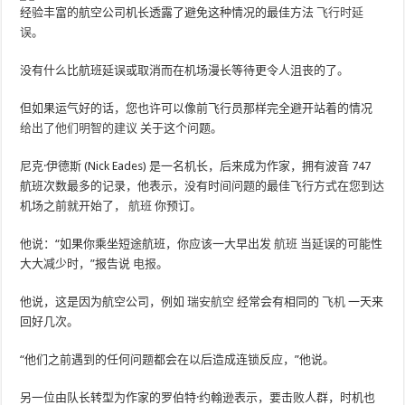
经验丰富的航空公司机长透露了避免这种情况的最佳方法
飞行时延
误
。
没有什么比航班延误或取消而在机场漫长等待更令人沮丧的了。
但如果运气好的话，您也许可以像前飞行员那样完全避开站着的情况
给出了他们明智的建议
关于这个问题。
尼克·伊德斯 (Nick Eades) 是一名机长，后来成为作家，拥有波音 747
航班次数最多的记录，他表示，没有时间问题的最佳飞行方式在您到达
机场之前就开始了，
航班
你预订。
他说：“如果你乘坐短途航班，你应该一大早出发
航班
当延误的可能性
大大减少时，”报告说
电报
。
他说，这是因为航空公司，例如
瑞安航空
经常会有相同的
飞机
一天来
回好几次。
“他们之前遇到的任何问题都会在以后造成连锁反应，”他说。
另一位由队长转型为作家的罗伯特·约翰逊表示，要击败人群，时机也