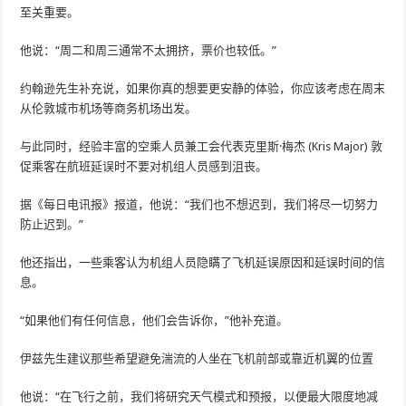
至关重要。
他说：“周二和周三通常不太拥挤，票价也较低。”
约翰逊先生补充说，如果你真的想要更安静的体验，你应该考虑在周末
从伦敦城市机场等商务机场出发。
与此同时，经验丰富的空乘人员兼工会代表克里斯·梅杰 (Kris Major) 敦
促乘客在航班延误时不要对机组人员感到沮丧。
据《每日电讯报》报道，他说：“我们也不想迟到，我们将尽一切努力
防止迟到。”
他还指出，一些乘客认为机组人员隐瞒了飞机延误原因和延误时间的信
息。
“如果他们有任何信息，他们会告诉你，”他补充道。
伊兹先生建议那些希望避免湍流的人坐在飞机前部或靠近机翼的位置
他说：“在飞行之前，我们将研究天气模式和预报，以便最大限度地减